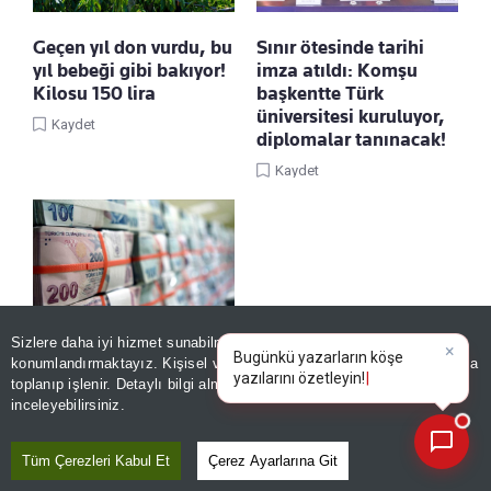
Geçen yıl don vurdu, bu
Sınır ötesinde tarihi
yıl bebeği gibi bakıyor!
imza atıldı: Komşu
Kilosu 150 lira
başkentte Türk
üniversitesi kuruluyor,
Kaydet
diplomalar tanınacak!
Kaydet
Sizlere daha iyi hizmet sunabilmek adına sitemizde
çerez
Konut ve araç
konumlandırmaktayız. Kişisel verileriniz, KVKK ve GDPR kapsamında
×
Bugünkü
|
finansmanında kişiye
toplanıp işlenir. Detaylı bilgi almak için
Aydınlatma Metnimizi
📰
Son 30 güne ait haberleri, spor gelişmelerini veya yazar yazılarını sorgulayabilirsiniz.
inceleyebilirsiniz.
özel dönem! Ödeme
planları bütçeye göre
şekilleniyor
Tüm Çerezleri Kabul Et
Çerez Ayarlarına Git
Kaydet