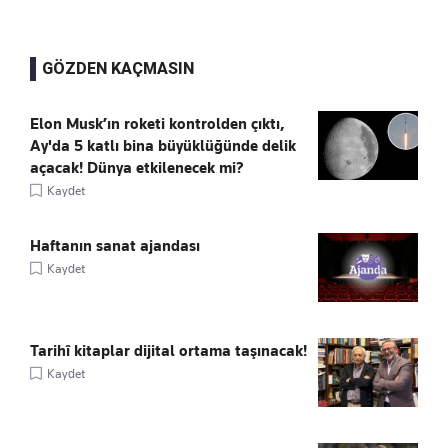
GÖZDEN KAÇMASIN
Elon Musk’ın roketi kontrolden çıktı,
Ay'da 5 katlı bina büyüklüğünde delik
açacak! Dünya etkilenecek mi?
Kaydet
Haftanın sanat ajandası
Kaydet
Tarihî kitaplar dijital ortama taşınacak!
Kaydet