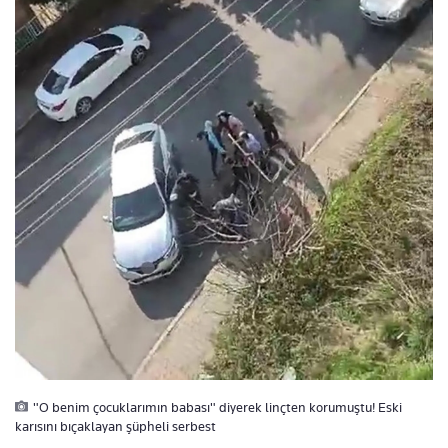
"O benim çocuklarımın babası" diyerek linçten korumuştu! Eski
karısını bıçaklayan şüpheli serbest