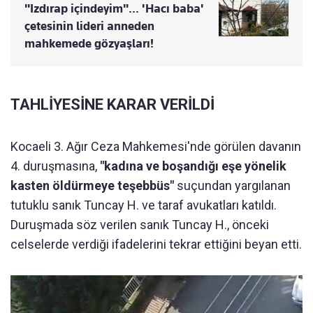
"Izdırap içindeyim"... 'Hacı baba'
çetesinin lideri anneden
mahkemede gözyaşları!
TAHLİYESİNE KARAR VERİLDİ
Kocaeli 3. Ağır Ceza Mahkemesi'nde görülen davanın
4. duruşmasına,
"kadına ve boşandığı eşe yönelik
kasten öldürmeye teşebbüs"
suçundan yargılanan
tutuklu sanık Tuncay H. ve taraf avukatları katıldı.
Duruşmada söz verilen sanık Tuncay H., önceki
celselerde verdiği ifadelerini tekrar ettiğini beyan etti.