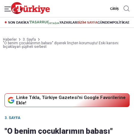
GİRİŞ
SON DAKİKA
YAZARLAR
BİZİM SAYFA
GÜNDEM
POLİTİKA
EK
Haberler
3. Sayfa
"O benim çocuklarımın babası" diyerek linçten korumuştu! Eski karısını
bıçaklayan şüpheli serbest
Linke Tıkla, Türkiye Gazetesi'ni Google Favorilerine
Ekle!
3. SAYFA
"O benim çocuklarımın babası"