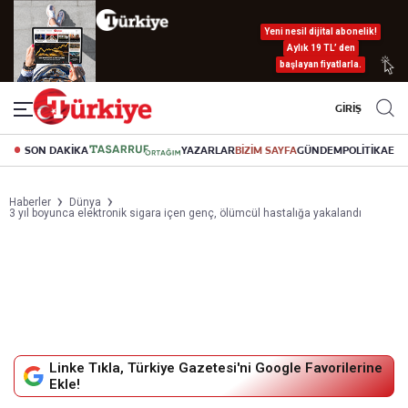
Yeni nesil dijital abonelik!
Aylık 19 TL’ den
başlayan fiyatlarla.
GİRİŞ
SON DAKİKA
YAZARLAR
BİZİM SAYFA
GÜNDEM
POLİTİKA
EK
Haberler
Dünya
3 yıl boyunca elektronik sigara içen genç, ölümcül hastalığa yakalandı
Linke Tıkla, Türkiye Gazetesi'ni Google Favorilerine
Ekle!