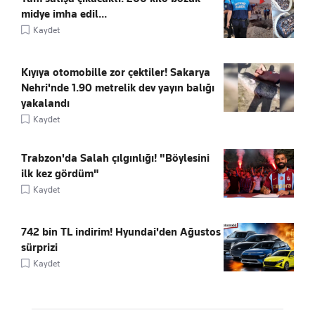
midye imha edil...
Kaydet
Kıyıya otomobille zor çektiler! Sakarya
Nehri'nde 1.90 metrelik dev yayın balığı
yakalandı
Kaydet
Trabzon'da Salah çılgınlığı! "Böylesini
ilk kez gördüm"
Kaydet
742 bin TL indirim! Hyundai'den Ağustos
sürprizi
Kaydet