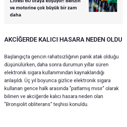
Litresi 60 liraya koşuyor! Benzin
ve motorine çok büyük bir zam
daha
AKCİĞERDE KALICI HASARA NEDEN OLDU
Başlangıçta gencin rahatsızlığının panik atak olduğu
düşünülürken, daha sonra durumun yıllar süren
elektronik sigara kullanımından kaynaklandığı
anlaşıldı. Üç yıl boyunca gizlice elektronik sigara
kullanan gence halk arasında "patlamış mısır" olarak
bilinen ve akciğerde kalıcı hasara neden olan
"Bronşiolit obliterans" teşhisi konuldu.