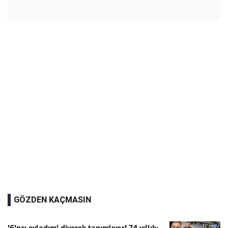
GÖZDEN KAÇMASIN
'6'ncı evladım' diyerek tanımlıyor! 74 yıllık: