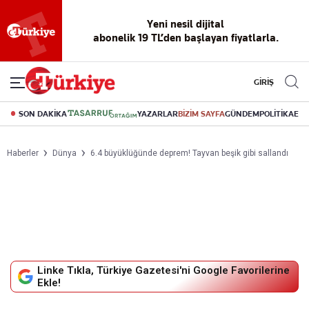
Yeni nesil dijital
abonelik 19 TL’den başlayan fiyatlarla.
GİRİŞ
SON DAKİKA
YAZARLAR
BİZİM SAYFA
GÜNDEM
POLİTİKA
EK
Haberler
Dünya
6.4 büyüklüğünde deprem! Tayvan beşik gibi sallandı
Linke Tıkla, Türkiye Gazetesi'ni Google Favorilerine
Ekle!