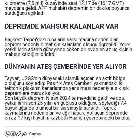
kilometre (7,5 mil) kuzeyinde saat 12:17'de (1617 GMT)
meydana geldi. AFP muhabiri depremin bir dakika boyunca
sürdüğünü açıkladı.
DEPREMDE MAHSUR KALANLAR VAR
Başkent Taipei'deki binaların sarsılmasına neden olan
deprem nedeniyle mahsur kalanların olduğu öğrenildi. Yerel
yetkililerin adanın güneyinde çöken bir evde en az üç kişinin
mahsur kaldığını bildirdi.
DÜNYANIN ATEŞ ÇEMBERİNDE YER ALIYOR
Tayvan, USGS'nin dünyadaki sismik açıdan en aktif bölge
olduğunu söylediği Pasifik Ateş Çemberi yakınındaki iki
tektonik plakanın kenarlarında yer alması nedeniyle sık sık
depremlere maruz kalıyor.
Son büyük deprem Nisan 2024'te meydana geldi ve ada,
yetkililerin son 25 yılın en güçlüsü olduğunu söylediği 7,4
büyüklüğünde ölümcül bir sarsıntıyla sarsıldı. Toprak
kaymalarına neden olan ve ağır hasara yol açan depremde
en az 17 kişi hayatını kaybetti Hualien çevresindeki binalar.
Paylaş