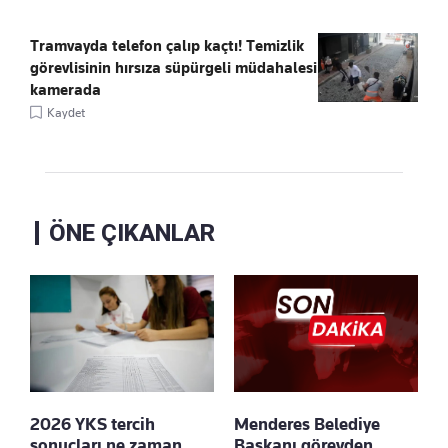
Tramvayda telefon çalıp kaçtı! Temizlik
görevlisinin hırsıza süpürgeli müdahalesi
kamerada
Kaydet
ÖNE ÇIKANLAR
2026 YKS tercih
Menderes Belediye
sonuçları ne zaman
Başkanı görevden