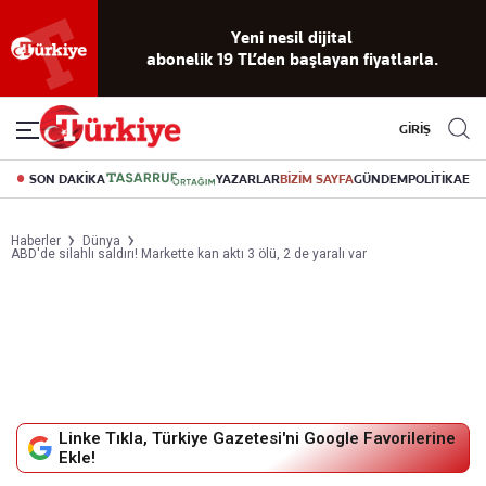
Yeni nesil dijital
abonelik 19 TL’den başlayan fiyatlarla.
GİRİŞ
SON DAKİKA
YAZARLAR
BİZİM SAYFA
GÜNDEM
POLİTİKA
EK
Haberler
Dünya
ABD'de silahlı saldırı! Markette kan aktı 3 ölü, 2 de yaralı var
Linke Tıkla, Türkiye Gazetesi'ni Google Favorilerine
Ekle!