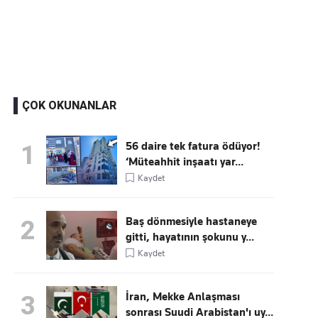
Kaçırmayın
Ücretsiz üye olun, gündemi şekillendiren gelişmeleri önce siz duyun
ÇOK OKUNANLAR
56 daire tek fatura ödüyor!
1
‘Müteahhit inşaatı yar...
Kaydet
Baş dönmesiyle hastaneye
2
gitti, hayatının şokunu y...
Kaydet
İran, Mekke Anlaşması
3
sonrası Suudi Arabistan'ı uy...