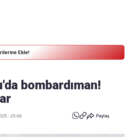
Haber Verin
Editör masamıza bilgi ve materyal göndermek için
tıklayın
ilerine Ekle!
u'da bombardıman!
lar
025 - 23:06
Paylaş