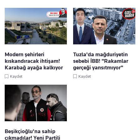
Modern şehirleri
Tuzla'da mağduriyetin
kıskandıracak ihtişam!
sebebi İBB! "Rakamlar
Karabağ ayağa kalkıyor
gerçeği yansıtmıyor"
Kaydet
Kaydet
Beşikçioğlu'na sahip
çıkmadılar! Yeni Partili