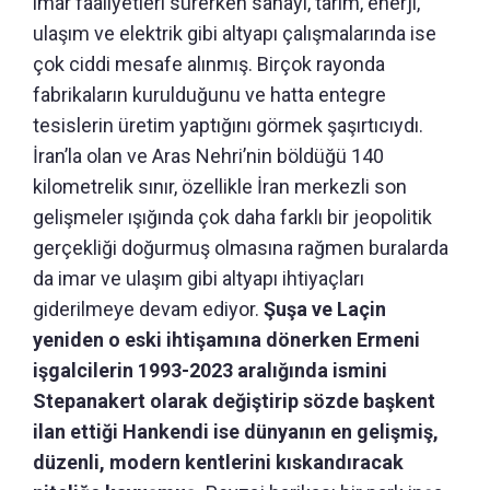
imar faaliyetleri sürerken sanayi, tarım, enerji,
ulaşım ve elektrik gibi altyapı çalışmalarında ise
çok ciddi mesafe alınmış. Birçok rayonda
fabrikaların kurulduğunu ve hatta entegre
tesislerin üretim yaptığını görmek şaşırtıcıydı.
İran’la olan ve Aras Nehri’nin böldüğü 140
kilometrelik sınır, özellikle İran merkezli son
gelişmeler ışığında çok daha farklı bir jeopolitik
gerçekliği doğurmuş olmasına rağmen buralarda
da imar ve ulaşım gibi altyapı ihtiyaçları
giderilmeye devam ediyor.
Şuşa ve Laçin
yeniden o eski ihtişamına dönerken Ermeni
işgalcilerin 1993-2023 aralığında ismini
Stepanakert olarak değiştirip sözde başkent
ilan ettiği Hankendi ise dünyanın en gelişmiş,
düzenli, modern kentlerini kıskandıracak