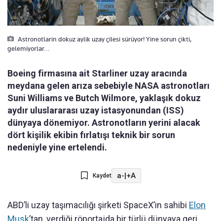
Astronotlarin dokuz aylik uzay çilesi sürüyor! Yine sorun çikti,
gelemiyorlar...
Boeing firmasına ait Starliner uzay aracında
meydana gelen arıza sebebiyle NASA astronotları
Suni Williams ve Butch Wilmore, yaklaşık dokuz
aydır uluslararası uzay istasyonundan (ISS)
dünyaya dönemiyor. Astronotların yerini alacak
dört kişilik ekibin fırlatışı teknik bir sorun
nedeniyle yine ertelendi.
a-
|
+A
Kaydet
ABD’li uzay taşımacılığı şirketi SpaceX’in sahibi
Elon
Musk
’tan, verdiği röportajda bir türlü dünyaya geri