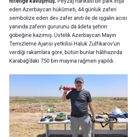
niteliğe kavuşmuş.
Peyzaj harikası bir park inşa
eden Azerbaycan hükûmeti, 44 günlük zaferi
sembolize eden dev zafer anıtı ile de işgalin acısı
yanında zaferin gururunu da âdeta şehrin
göbeğine kazımış. Üstelik Azerbaycan Mayın
Temizleme Ajansı yetkilisi Haluk Zulfikarov’un
verdiği rakamlara göre, bütün bunlar hâlihazırda
Karabağ’daki 750 bin mayına rağmen yapıldı.