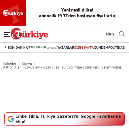
Yeni nesil dijital
abonelik 19 TL’den başlayan fiyatlarla.
GİRİŞ
SON DAKİKA
YAZARLAR
BİZİM SAYFA
GÜNDEM
POLİTİKA
EK
Haberler
Dünya
Astronotların dokuz aylık uzay çilesi sürüyor! Yine sorun çıktı, gelemiyorlar...
Linke Tıkla, Türkiye Gazetesi'ni Google Favorilerine
Ekle!