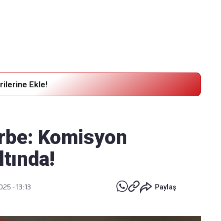
Haber Verin
Editör masamıza bilgi ve materyal
göndermek için
tıklayın
ilerine Ekle!
arbe: Komisyon
ltında!
025 - 13:13
Paylaş