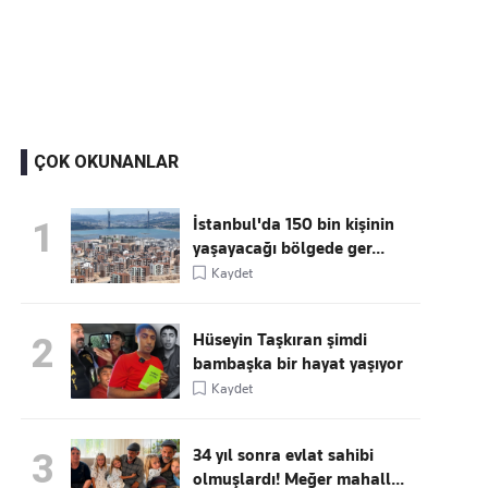
Kaçırmayın
Ücretsiz üye olun, gündemi
şekillendiren gelişmeleri önce siz duyun
ÇOK OKUNANLAR
İstanbul'da 150 bin kişinin
1
yaşayacağı bölgede ger...
Kaydet
Hüseyin Taşkıran şimdi
2
bambaşka bir hayat yaşıyor
Kaydet
34 yıl sonra evlat sahibi
3
olmuşlardı! Meğer mahall...