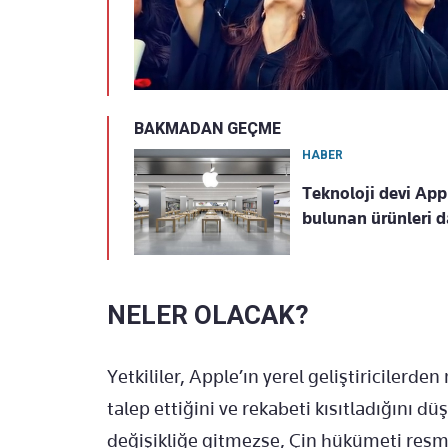
BAKMADAN GEÇME
HABER
Teknoloji devi App
bulunan ürünleri d
NELER OLACAK?
Yetkililer, Apple’ın yerel geliştiriciler
talep ettiğini ve rekabeti kısıtladığını d
değişikliğe gitmezse, Çin hükümeti resmi 