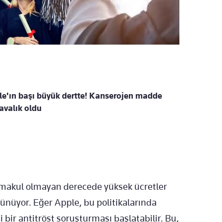
le'ın başı büyük dertte! Kanserojen madde
avalık oldu
den makul olmayan derecede yüksek ücretler
üşünüyor. Eğer Apple, bu politikalarında
bir antitröst soruşturması başlatabilir. Bu,