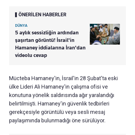
ÖNERİLEN HABERLER
DÜNYA
5 aylık sessizliğin ardından
şaşırtan görüntü! İsrail'in
Hamaney iddialarına İran'dan
videolu cevap
Mücteba Hamaney'in, İsrail'in 28 Şubat'ta eski
ülke Lideri Ali Hamaney'in çalışma ofisi ve
konutuna yönelik saldırısında ağır yaralandığı
belirtilmişti. Hamaney'in güvenlik tedbirleri
gerekçesiyle görüntülü veya sesli mesaj
paylaşımında bulunmadığı öne sürülüyor.