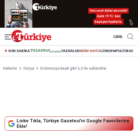
Yeni nesil dijital abonelik!
Aylık 19 TL’ den
başlayan fiyatlarla.
GİRİŞ
SON DAKİKA
YAZARLAR
BİZİM SAYFA
GÜNDEM
POLİTİKA
EK
Haberler
Dünya
Endonezya beşik gibi! 6,3 ile sallandılar
Linke Tıkla, Türkiye Gazetesi'ni Google Favorilerine
Ekle!