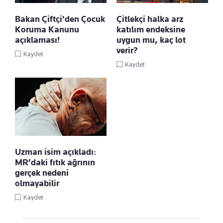
Bakan Çiftçi'den Çocuk
Çitlekçi halka arz
Koruma Kanunu
katılım endeksine
açıklaması!
uygun mu, kaç lot
verir?
Kaydet
Kaydet
Uzman isim açıkladı:
MR’daki fıtık ağrının
gerçek nedeni
olmayabilir
Kaydet