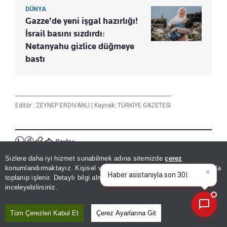
DÜNYA
Gazze'de yeni işgal hazırlığı!
İsrail basını sızdırdı:
Netanyahu gizlice düğmeye
bastı
Editör :
ZEYNEP ERDİVANLI
|
Kaynak: TÜRKİYE GAZETESİ
Paylaş
Yayın Tarihi
|
09 Ağustos, 2026 - 16:30
Sizlere daha iyi hizmet sunabilmek adına sitemizde
çerez
×
Bugünün öne çıkan manşetleri
konumlandırmaktayız. Kişisel verileriniz, KVKK ve GDPR kapsamında
v
Haberle İlgili Daha Fazlası
toplanıp işlenir. Detaylı bilgi almak için
Aydınlatma Metnimizi
📰
Son 30 güne ait haberleri, spor gelişmelerini veya yazar yazılarını sorgulayabilirsiniz.
inceleyebilirsiniz.
Dünya
Tüm Çerezleri Kabul Et
Çerez Ayarlarına Git