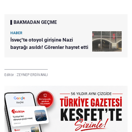
BAKMADAN GEÇME
HABER
İsveç'te otoyol girişine Nazi
bayrağı asıldı! Görenler hayret etti
Editör :
ZEYNEP ERDİVANLI