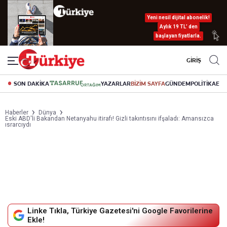
Yeni nesil dijital abonelik!
Aylık 19 TL’ den
başlayan fiyatlarla.
GİRİŞ
SON DAKİKA
YAZARLAR
BİZİM SAYFA
GÜNDEM
POLİTİKA
EK
Haberler
Dünya
Eski ABD'li Bakandan Netanyahu itirafı! Gizli takıntısını ifşaladı: Amansızca
ısrarcıydı
Linke Tıkla, Türkiye Gazetesi'ni Google Favorilerine
Ekle!