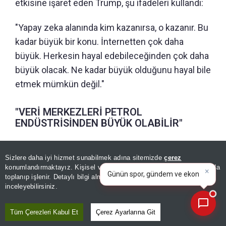
etkisine işaret eden Trump, şu ifadeleri kullandı:
"Yapay zeka alanında kim kazanırsa, o kazanır. Bu
kadar büyük bir konu. İnternetten çok daha
büyük. Herkesin hayal edebileceğinden çok daha
büyük olacak. Ne kadar büyük olduğunu hayal bile
etmek mümkün değil."
"VERİ MERKEZLERİ PETROL
ENDÜSTRİSİNDEN BÜYÜK OLABİLİR"
Teksas’taki veri merkezi tartışmalarına dikkat
×
Günün spor, gündem ve
Sizlere daha iyi hizmet sunabilmek adına sitemizde
çerez
çeken Trump, şöyle konuştu:
ekonomi gelişmelerini analiz
konumlandırmaktayız. Kişisel verileriniz, KVKK ve GDPR kapsamında
edin!
|
toplanıp işlenir. Detaylı bilgi almak için
Aydınlatma Metnimizi
📰
Son 30 güne ait haberleri, spor gelişmelerini veya yazar yazılarını sorgulayabilirsiniz.
inceleyebilirsiniz.
"Geçtiğimiz günlerde Teksas'ın veri merkezlerine
karşı olduğunu gördüm. Bence bu bir hata. Ben
Tüm Çerezleri Kabul Et
Çerez Ayarlarına Git
herhangi bir pozisyon almıyorum, sadece bunun