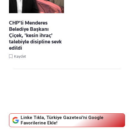
CHP'li Menderes
Belediye Başkanı
Çiçek, 'kesin ihraç'
talebiyle disipline sevk
edildi
Kaydet
Linke Tıkla, Türkiye Gazetesi'ni Google
Favorilerine Ekle!