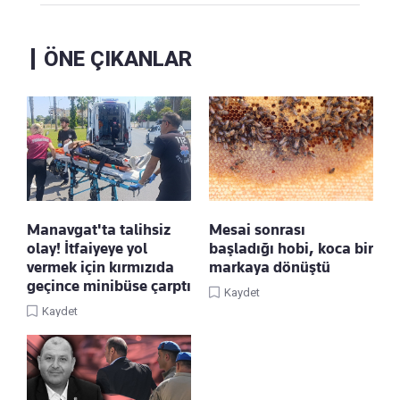
ÖNE ÇIKANLAR
Manavgat'ta talihsiz
Mesai sonrası
olay! İtfaiyeye yol
başladığı hobi, koca bir
vermek için kırmızıda
markaya dönüştü
geçince minibüse çarptı
Kaydet
Kaydet