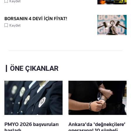
Kaydet
BORSANIN 4 DEVİ İÇİN FİYAT!
Kaydet
ÖNE ÇIKANLAR
PMYO 2026 başvuruları
Ankara'da 'değnekçilere'
başladı
operasyon! 10 şüpheli