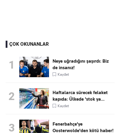
Kaçırmayın
Ücretsiz üye olun, gündemi
şekillendiren gelişmeleri önce siz duyun
ÇOK OKUNANLAR
Neye uğradığını şaşırdı: Biz
1
de insanız!
Kaydet
Haftalarca sürecek felaket
2
kapıda: Ülkede 'stok ya...
Kaydet
Fenerbahçe'ye
3
Oosterwolde'den kötü haber!