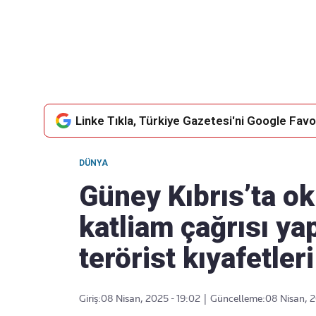
Takip Edin
Favori mecralarınızda haber
akışımıza ulaşın
Linke Tıkla, Türkiye Gazetesi'ni Google Favor
DÜNYA
Güney Kıbrıs’ta ok
katliam çağrısı ya
terörist kıyafetleri
Giriş:
08 Nisan, 2025 - 19:02
|
Güncelleme:
08 Nisan, 2