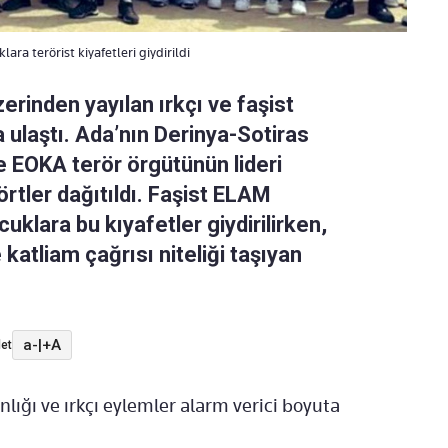
ara terörist kiyafetleri giydirildi
erinden yayılan ırkçı ve faşist
 ulaştı. Ada’nın Derinya-Sotiras
e EOKA terör örgütünün lideri
şörtler dağıtıldı. Faşist ELAM
cuklara bu kıyafetler giydirilirken,
katliam çağrısı niteliği taşıyan
a-
|
+A
et
ığı ve ırkçı eylemler alarm verici boyuta