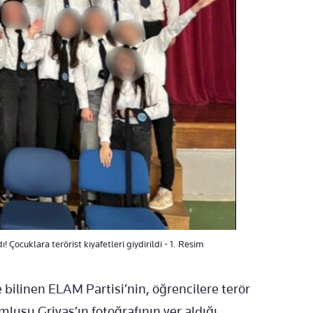
! Çocuklara terörist kıyafetleri giydirildi - 1. Resim
e bilinen ELAM Partisi’nin, öğrencilere terör
lusu Grivas’ın fotoğrafının yer aldığı