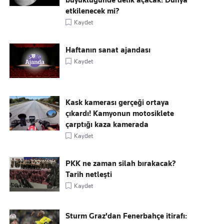
büyüklüğünde delik açacak! Dünya
etkilenecek mi?
Kaydet
Haftanın sanat ajandası
Kaydet
Kask kamerası gerçeği ortaya
çıkardı! Kamyonun motosiklete
çarptığı kaza kamerada
Kaydet
PKK ne zaman silah bırakacak?
Tarih netleşti
Kaydet
Sturm Graz'dan Fenerbahçe itirafı: