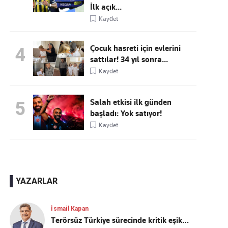
İlk açık...
Kaydet
Çocuk hasreti için evlerini
4
sattılar! 34 yıl sonra...
Kaydet
Salah etkisi ilk günden
5
başladı: Yok satıyor!
Kaydet
YAZARLAR
İsmail Kapan
Terörsüz Türkiye sürecinde kritik eşik…