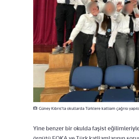
Güney Kıbrıs’ta okullarda Türklere katliam çağrısı yapıldı
Yine benzer bir okulda faşist eğilimleriyl
örgütü EOKA ve Türk katliamlarının sorum