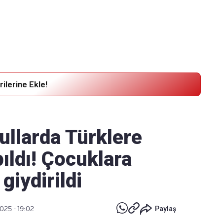
Haber Verin
Editör masamıza bilgi ve materyal
göndermek için
tıklayın
ilerine Ekle!
ullarda Türklere
pıldı! Çocuklara
 giydirildi
025 - 19:02
Paylaş