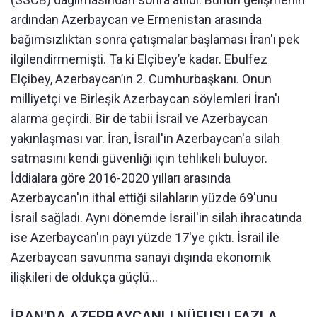
ardından Azerbaycan ve Ermenistan arasında
bağımsızlıktan sonra çatışmalar başlaması İran'ı pek
ilgilendirmemişti. Ta ki Elçibey’e kadar. Ebulfez
Elçibey, Azerbaycan’ın 2. Cumhurbaşkanı. Onun
milliyetçi ve Birleşik Azerbaycan söylemleri İran'ı
alarma geçirdi. Bir de tabii İsrail ve Azerbaycan
yakınlaşması var. İran, İsrail'in Azerbaycan'a silah
satmasını kendi güvenliği için tehlikeli buluyor.
İddialara göre 2016-2020 yılları arasında
Azerbaycan'ın ithal ettiği silahların yüzde 69'unu
İsrail sağladı. Aynı dönemde İsrail'in silah ihracatında
ise Azerbaycan'ın payı yüzde 17'ye çıktı. İsrail ile
Azerbaycan savunma sanayi dışında ekonomik
ilişkileri de oldukça güçlü…
İRAN'DA AZERBAYCANLI NÜFUSU FAZLA