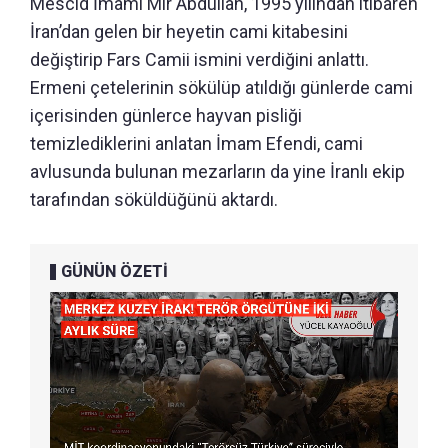
Mescid İmamı Mir Abdullah, 1995 yılından itibaren
İran’dan gelen bir heyetin cami kitabesini
değiştirip Fars Camii ismini verdiğini anlattı.
Ermeni çetelerinin sökülüp atıldığı günlerde cami
içerisinden günlerce hayvan pisliği
temizlediklerini anlatan İmam Efendi, cami
avlusunda bulunan mezarların da yine İranlı ekip
tarafından söküldüğünü aktardı.
GÜNÜN ÖZETİ