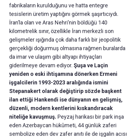
fabrikaların kurulduğunu ve hatta entegre
tesislerin üretim yaptığını görmek şaşırtıcıydı.
İran’la olan ve Aras Nehri’nin böldüğü 140
kilometrelik sınır, özellikle İran merkezli son
gelişmeler ışığında çok daha farklı bir jeopolitik
gerçekliği doğurmuş olmasına rağmen buralarda
da imar ve ulaşım gibi altyapı ihtiyaçları
giderilmeye devam ediyor.
Şuşa ve Laçin
yeniden o eski ihtişamına dönerken Ermeni
işgalcilerin 1993-2023 aralığında ismini
Stepanakert olarak değiştirip sözde başkent
ilan ettiği Hankendi ise dünyanın en gelişmiş,
düzenli, modern kentlerini kıskandıracak
niteliğe kavuşmuş.
Peyzaj harikası bir park inşa
eden Azerbaycan hükûmeti, 44 günlük zaferi
sembolize eden dev zafer anıtı ile de işgalin acısı