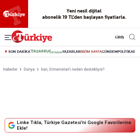
Yeni nesil dijital
abonelik 19 TL’den başlayan fiyatlarla.
GİRİŞ
SON DAKİKA
YAZARLAR
BİZİM SAYFA
GÜNDEM
POLİTİKA
EK
Haberler
Dünya
İran, Ermenistan'ı neden destekliyor?
Linke Tıkla, Türkiye Gazetesi'ni Google Favorilerine
Ekle!