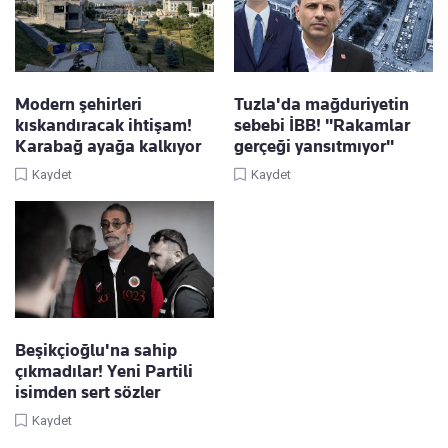
Modern şehirleri
Tuzla'da mağduriyetin
kıskandıracak ihtişam!
sebebi İBB! "Rakamlar
Karabağ ayağa kalkıyor
gerçeği yansıtmıyor"
Kaydet
Kaydet
Beşikçioğlu'na sahip
çıkmadılar! Yeni Partili
isimden sert sözler
Kaydet