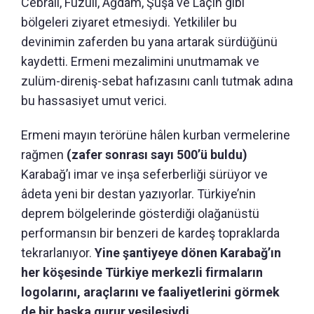
Cebrail, Fuzuli, Ağdam, Şuşa ve Laçin gibi
bölgeleri ziyaret etmesiydi. Yetkililer bu
devinimin zaferden bu yana artarak sürdüğünü
kaydetti. Ermeni mezalimini unutmamak ve
zulüm-direniş-sebat hafızasını canlı tutmak adına
bu hassasiyet umut verici.
Ermeni mayın terörüne hâlen kurban vermelerine
rağmen
(zafer sonrası sayı 500’ü buldu)
Karabağ’ı imar ve inşa seferberliği sürüyor ve
âdeta yeni bir destan yazıyorlar. Türkiye’nin
deprem bölgelerinde gösterdiği olağanüstü
performansın bir benzeri de kardeş topraklarda
tekrarlanıyor.
Yine şantiyeye dönen Karabağ’ın
her köşesinde Türkiye merkezli firmaların
logolarını, araçlarını ve faaliyetlerini görmek
de bir başka gurur vesilesiydi.