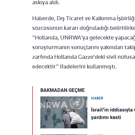
askıya aldı.
Haberde, Dış Ticaret ve Kalkınma İşbirli
sözcüsünün kararı doğruladığı belirtilir
“Hollanda, UNRWA'ya gelecekte yapacağı 
soruşturmanın sonuçlarını yakından taki
zarfında Hollanda Gazze'deki sivil nüfu
edecektir” ifadelerini kullanmıştı.
BAKMADAN GEÇME
HABER
İsrail'in iddiasıyl
yardımı kesti