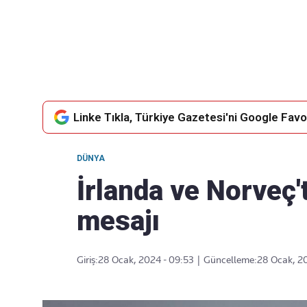
Takip Edin
Favori mecralarınızda haber
akışımıza ulaşın
Linke Tıkla, Türkiye Gazetesi'ni Google Favor
DÜNYA
İrlanda ve Norveç't
mesajı
Giriş:
28 Ocak, 2024 - 09:53
|
Güncelleme:
28 Ocak, 2