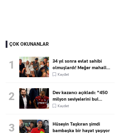
Kaçırmayın
Ücretsiz üye olun, gündemi
şekillendiren gelişmeleri önce siz duyun
ÇOK OKUNANLAR
34 yıl sonra evlat sahibi
1
olmuşlardı! Meğer mahall...
Kaydet
Dev kazancı açıkladı: "450
2
milyon seviyelerini bul...
Kaydet
Hüseyin Taşkıran şimdi
3
bambaşka bir hayat yaşıyor