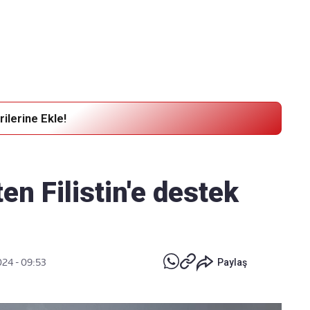
Haber Verin
Editör masamıza bilgi ve materyal
göndermek için
tıklayın
ilerine Ekle!
en Filistin'e destek
024 - 09:53
Paylaş