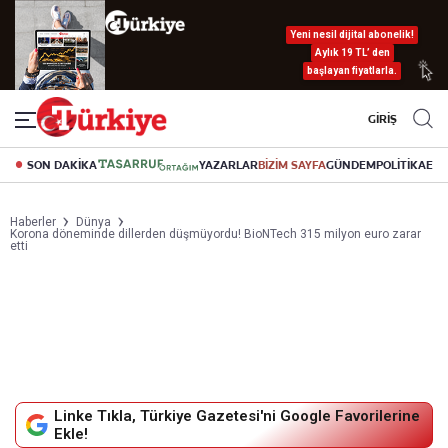
Yeni nesil dijital abonelik!
Aylık 19 TL’ den
başlayan fiyatlarla.
GİRİŞ
SON DAKİKA
YAZARLAR
BİZİM SAYFA
GÜNDEM
POLİTİKA
EK
Haberler
Dünya
Korona döneminde dillerden düşmüyordu! BioNTech 315 milyon euro zarar
etti
Linke Tıkla, Türkiye Gazetesi'ni Google Favorilerine
Ekle!