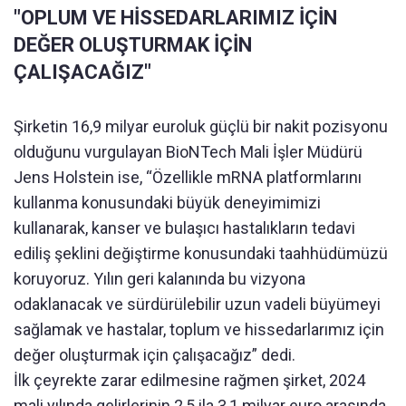
"OPLUM VE HİSSEDARLARIMIZ İÇİN
DEĞER OLUŞTURMAK İÇİN
ÇALIŞACAĞIZ"
Şirketin 16,9 milyar euroluk güçlü bir nakit pozisyonu
olduğunu vurgulayan BioNTech Mali İşler Müdürü
Jens Holstein ise, “Özellikle mRNA platformlarını
kullanma konusundaki büyük deneyimimizi
kullanarak, kanser ve bulaşıcı hastalıkların tedavi
ediliş şeklini değiştirme konusundaki taahhüdümüzü
koruyoruz. Yılın geri kalanında bu vizyona
odaklanacak ve sürdürülebilir uzun vadeli büyümeyi
sağlamak ve hastalar, toplum ve hissedarlarımız için
değer oluşturmak için çalışacağız” dedi.
İlk çeyrekte zarar edilmesine rağmen şirket, 2024
mali yılında gelirlerinin 2,5 ila 3,1 milyar euro arasında