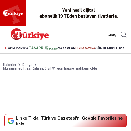
Yeni nesil dijital
abonelik 19 TL’den başlayan fiyatlarla.
GİRİŞ
SON DAKİKA
YAZARLAR
BİZİM SAYFA
GÜNDEM
POLİTİKA
EK
Haberler
Dünya
Muhammed Rıza Rahimi, 5 yıl 91 gün hapse mahkum oldu
Linke Tıkla, Türkiye Gazetesi'ni Google Favorilerine
Ekle!