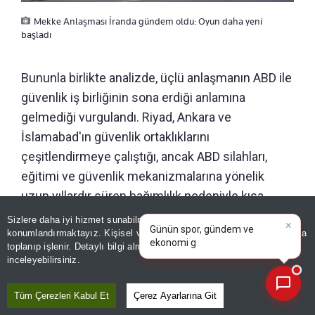
Mekke Anlaşması İranda gündem oldu: Oyun daha yeni
başladı
Bununla birlikte analizde, üçlü anlaşmanın ABD ile
güvenlik iş birliğinin sona erdiği anlamına
gelmediği vurgulandı. Riyad, Ankara ve
İslamabad'ın güvenlik ortaklıklarını
çeşitlendirmeye çalıştığı, ancak ABD silahları,
eğitimi ve güvenlik mekanizmalarına yönelik
uzun yıllardır süren bağımlılık nedeniyle kısa
×
vadede tamamen bağımsız bir bölgesel güvenlik
Günün spor, gündem ve
Sizlere daha iyi hizmet sunabilmek adına sitemizde
çerez
ekonomi gelişmelerini analiz
konumlandırmaktayız. Kişisel verileriniz, KVKK ve GDPR kapsamında
sisteminin oluşmasının gerçekçi olmadığı
edin!
|
toplanıp işlenir. Detaylı bilgi almak için
Aydınlatma Metnimizi
📰
belirtildi.
Son 30 güne ait haberleri, spor gelişmelerini veya yazar yazılarını sorgulayabilirsiniz.
inceleyebilirsiniz.
İSRAİL'İN BÖLGEDEKİ HESAPLARINI
Tüm Çerezleri Kabul Et
Çerez Ayarlarına Git
ZORLAŞTIRABİLİR