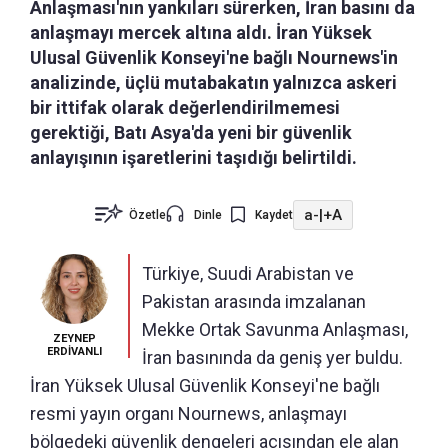
Anlaşması'nın yankıları sürerken, İran basını da
anlaşmayı mercek altına aldı. İran Yüksek
Ulusal Güvenlik Konseyi'ne bağlı Nournews'in
analizinde, üçlü mutabakatın yalnızca askeri
bir ittifak olarak değerlendirilmemesi
gerektiği, Batı Asya'da yeni bir güvenlik
anlayışının işaretlerini taşıdığı belirtildi.
a-
|
+A
Özetle
Dinle
Kaydet
Türkiye, Suudi Arabistan ve
Pakistan arasında imzalanan
Mekke Ortak Savunma Anlaşması,
ZEYNEP
ERDİVANLI
İran basınında da geniş yer buldu.
İran Yüksek Ulusal Güvenlik Konseyi'ne bağlı
resmi yayın organı Nournews, anlaşmayı
bölgedeki güvenlik dengeleri açısından ele alan