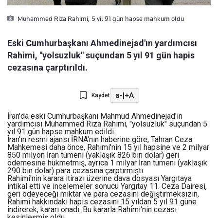
Muhammed Riza Rahimi, 5 yil 91 gün hapse mahkum oldu
Eski Cumhurbaşkanı Ahmedinejad'ın yardımcısı
Rahimi, "yolsuzluk" suçundan 5 yıl 91 gün hapis
cezasına çarptırıldı.
a-
|
+A
Kaydet
İran'da eski Cumhurbaşkanı Mahmud Ahmedinejad'ın
yardımcısı Muhammed Rıza Rahimi, "yolsuzluk" suçundan 5
yıl 91 gün hapse mahkum edildi.
İran'ın resmi ajansı İRNA'nın haberine göre, Tahran Ceza
Mahkemesi daha önce, Rahimi'nin 15 yıl hapsine ve 2 milyar
850 milyon İran tümeni (yaklaşık 826 bin dolar) geri
ödemesine hükmetmiş, ayrıca 1 milyar İran tümeni (yaklaşık
290 bin dolar) para cezasına çarptırmıştı.
Rahimi'nin karara itirazı üzerine dava dosyası Yargıtaya
intikal etti ve incelemeler sonucu Yargıtay 11. Ceza Dairesi,
geri ödeyeceği miktar ve para cezasını değiştirmeksizin,
Rahimi hakkındaki hapis cezasını 15 yıldan 5 yıl 91 güne
indirerek, kararı onadı. Bu kararla Rahimi'nin cezası
kesinleşmiş oldu.