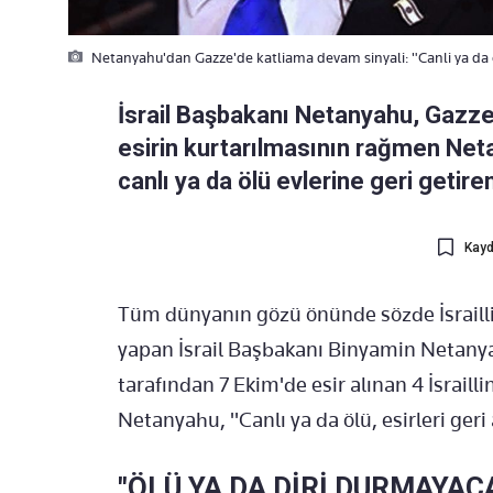
Netanyahu'dan Gazze'de katliama devam sinyali: "Canli ya da
İsrail Başbakanı Netanyahu, Gazze'
esirin kurtarılmasının rağmen Netan
canlı ya da ölü evlerine geri getir
Kayd
Tüm dünyanın gözü önünde sözde İsrailli
yapan İsrail Başbakanı Binyamin Netanya
tarafından 7 Ekim'de esir alınan 4 İsrail
Netanyahu, "Canlı ya da ölü, esirleri ger
"ÖLÜ YA DA DİRİ DURMAYAC