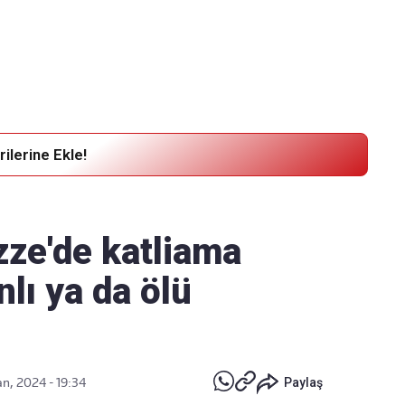
Haber Verin
Editör masamıza bilgi ve materyal
göndermek için
tıklayın
ilerine Ekle!
ze'de katliama
lı ya da ölü
n, 2024 - 19:34
Paylaş