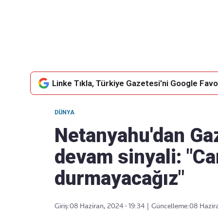
Takip Edin
Favori mecralarınızda haber
akışımıza ulaşın
Linke Tıkla, Türkiye Gazetesi'ni Google Favor
DÜNYA
Netanyahu'dan Gaz
devam sinyali: "Can
durmayacağız"
Giriş:
08 Haziran, 2024 - 19:34
|
Güncelleme:
08 Hazira