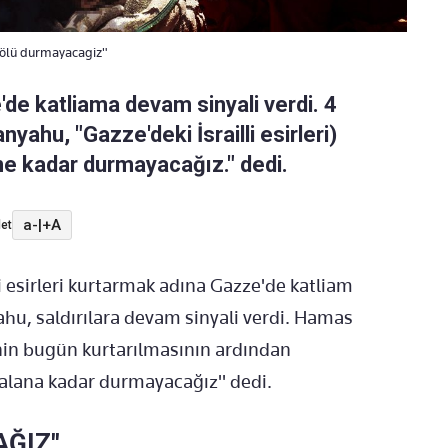
 ölü durmayacagiz"
de katliama devam sinyali verdi. 4
yahu, "Gazze'deki İsrailli esirleri)
ene kadar durmayacağız." dedi.
a-
|
+A
et
 esirleri kurtarmak adına Gazze'de katliam
hu, saldırılara devam sinyali verdi. Hamas
linin bugün kurtarılmasının ardından
i alana kadar durmayacağız" dedi.
AĞIZ"