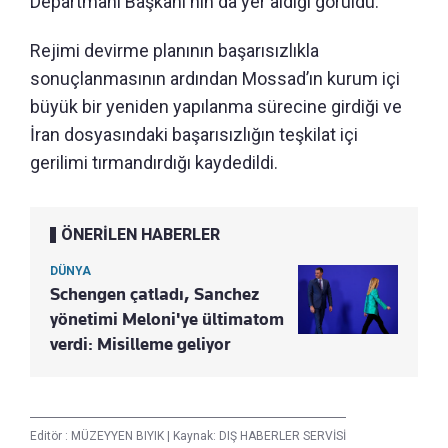
Departmanı Başkanı'nın da yer aldığı görüldü.
Rejimi devirme planının başarısızlıkla
sonuçlanmasının ardından Mossad’ın kurum içi
büyük bir yeniden yapılanma sürecine girdiği ve
İran dosyasındaki başarısızlığın teşkilat içi
gerilimi tırmandırdığı kaydedildi.
ÖNERİLEN HABERLER
DÜNYA
Schengen çatladı, Sanchez
yönetimi Meloni'ye ültimatom
verdi: Misilleme geliyor
Editör :
MÜZEYYEN BIYIK
|
Kaynak: DIŞ HABERLER SERVİSİ