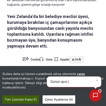
bağlandı, gizemli gölge ortalığı karıştırdı!
Yeni Zelanda’da bir belediye meclisi üyesi,
kurumaya bırakılan iç çamaşırlarının açıkça
görüldüğü banyosundan canlı yayınla meclis
toplantısına katıldı. Uyarılara rağmen istifini
bozmayan üye, banyodan konuşmasını
yapmaya devam etti.
a-
|
+A
Özetle
Dinle
Kaydet
×
Günün spor, gündem ve
Yeni Zelanda’nın Dunedin kentinde sıra dışı bir
Sizlere daha iyi hizmet sunabilmek adına sitemizde
çerez
ekonomi gelişmelerini analiz e
konumlandırmaktayız. Kişisel verileriniz, KVKK ve GDPR kapsamında
belediye meclisi oturumu yaşandı. Meclis Üyesi
toplanıp işlenir. Detaylı bilgi almak için
Aydınlatma Metnimizi
📰
Jo Galer, uzaktan erişimle katıldığı canlı yayın
Son 30 güne ait haberleri, spor gelişmelerini veya yazar yazılarını sorgulayabilirsiniz.
inceleyebilirsiniz.
toplantısına banyosundan bağlandı.
Tüm Çerezleri Kabul Et
Çerez Ayarlarına Git
Kameranın açısına asılı durumdaki giysilerin ve