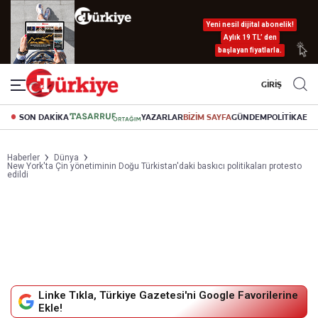
Yeni nesil dijital abonelik!
Aylık 19 TL’ den
başlayan fiyatlarla.
GİRİŞ
SON DAKİKA
YAZARLAR
BİZİM SAYFA
GÜNDEM
POLİTİKA
EK
Haberler
Dünya
New York'ta Çin yönetiminin Doğu Türkistan'daki baskıcı politikaları protesto
edildi
Linke Tıkla, Türkiye Gazetesi'ni Google Favorilerine
Ekle!