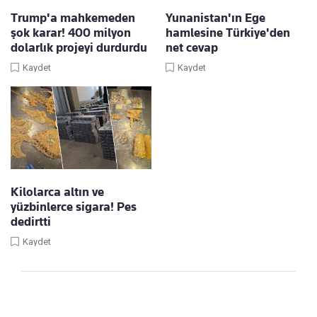
Trump'a mahkemeden
Yunanistan'ın Ege
şok karar! 400 milyon
hamlesine Türkiye'den
dolarlık projeyi durdurdu
net cevap
Kaydet
Kaydet
Kilolarca altın ve
yüzbinlerce sigara! Pes
dedirtti
Kaydet