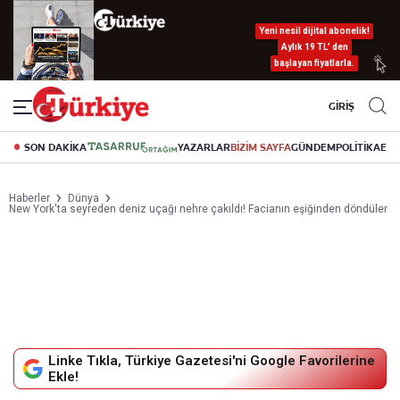
Yeni nesil dijital abonelik!
Aylık 19 TL’ den
başlayan fiyatlarla.
GİRİŞ
SON DAKİKA
YAZARLAR
BİZİM SAYFA
GÜNDEM
POLİTİKA
EK
Haberler
Dünya
New York'ta seyreden deniz uçağı nehre çakıldı! Facianın eşiğinden döndüler
Linke Tıkla, Türkiye Gazetesi'ni Google Favorilerine
Ekle!