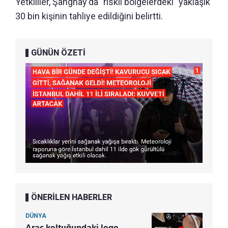
Yetkililer, Şanghay'da "riskli bölgelerdeki" yaklaşık
30 bin kişinin tahliye edildiğini belirtti.
GÜNÜN ÖZETİ
ÖNERİLEN HABERLER
DÜNYA
Araç koltuğundaki logo