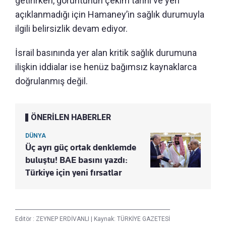
getirirken, görüntünün çekim tarihi ve yeri
açıklanmadığı için Hamaney’in sağlık durumuyla
ilgili belirsizlik devam ediyor.
İsrail basınında yer alan kritik sağlık durumuna
ilişkin iddialar ise henüz bağımsız kaynaklarca
doğrulanmış değil.
ÖNERİLEN HABERLER
DÜNYA
Üç ayrı güç ortak denklemde
buluştu! BAE basını yazdı:
Türkiye için yeni fırsatlar
Editör :
ZEYNEP ERDİVANLI
|
Kaynak: TÜRKİYE GAZETESİ