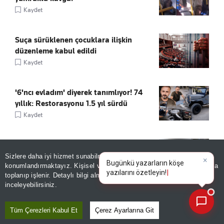
Kaydet
Suça sürüklenen çocuklara ilişkin
düzenleme kabul edildi
Kaydet
'6'ncı evladım' diyerek tanımlıyor! 74
yıllık: Restorasyonu 1.5 yıl sürdü
Kaydet
Dışarısı 40, ayaklarının altı 200 derece!
Böyle sıcak görülmedi
Sizlere daha iyi hizmet sunabilmek adına sitemizde
çerez
×
Bugünkü yazarların köşe
konumlandırmaktayız. Kişisel verileriniz, KVKK ve GDPR kapsamında
Kaydet
yazılarını öze
toplanıp işlenir. Detaylı bilgi almak için
Aydınlatma Metnimizi
📰
Son 30 güne ait haberleri, spor gelişmelerini veya yazar yazılarını sorgulayabilirsiniz.
inceleyebilirsiniz.
Bir kente 2 hastane birden! Müjdeyi
Memişoğlu verdi
Tüm Çerezleri Kabul Et
Çerez Ayarlarına Git
Kaydet