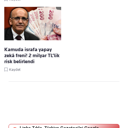
Kamuda israfa yapay
zekâ freni! 2 milyar TL’lik
risk belirlendi
Kaydet