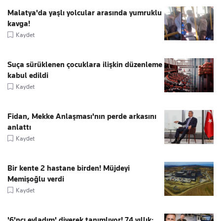
Malatya'da yaşlı yolcular arasında yumruklu
kavga!
Kaydet
Suça sürüklenen çocuklara ilişkin düzenleme
kabul edildi
Kaydet
Fidan, Mekke Anlaşması'nın perde arkasını
anlattı
Kaydet
Bir kente 2 hastane birden! Müjdeyi
Memişoğlu verdi
Kaydet
'6'ncı evladım' diyerek tanımlıyor! 74 yıllık: