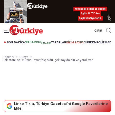
Yeni nesil dijital abonelik!
Aylık 19 TL’ den
başlayan fiyatlarla.
GİRİŞ
SON DAKİKA
YAZARLAR
BİZİM SAYFA
GÜNDEM
POLİTİKA
EK
Haberler
Dünya
Pakistan'ı sel vurdu! Hayat felç oldu, çok sayıda ölü ve yaralı var
Linke Tıkla, Türkiye Gazetesi'ni Google Favorilerine
Ekle!