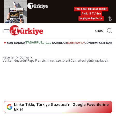
Yeni nesil dijital abonelik!
Aylık 19 TL’ den
başlayan fiyatlarla.
GİRİŞ
SON DAKİKA
YAZARLAR
BİZİM SAYFA
GÜNDEM
POLİTİKA
EK
Haberler
Dünya
Vatikan duyurdu! Papa Francis'in cenaze töreni Cumartesi günü yapılacak
Linke Tıkla, Türkiye Gazetesi'ni Google Favorilerine
Ekle!