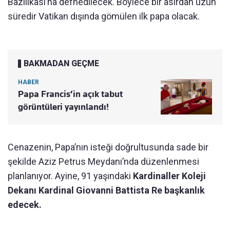
Bazilikası’na defnedilecek. Böylece bir asırdan uzun
süredir Vatikan dışında gömülen ilk papa olacak.
BAKMADAN GEÇME
HABER
Papa Francis’in açık tabut
görüntüleri yayınlandı!
Cenazenin, Papa’nın isteği doğrultusunda sade bir
şekilde Aziz Petrus Meydanı’nda düzenlenmesi
planlanıyor. Ayine, 91 yaşındaki
Kardinaller Koleji
Dekanı Kardinal Giovanni Battista Re başkanlık
edecek.