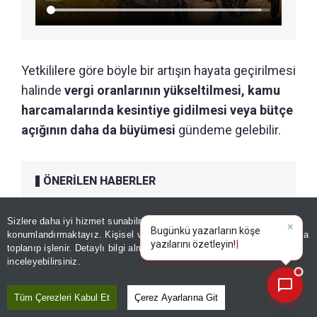
Yetkililere göre böyle bir artışın hayata geçirilmesi
halinde
vergi oranlarının yükseltilmesi, kamu
harcamalarında kesintiye gidilmesi veya bütçe
açığının daha da büyümesi
gündeme gelebilir.
ÖNERİLEN HABERLER
DÜNYA
Netanyahu'dan dünyaya rest!
Sizlere daha iyi hizmet sunabilmek adına sitemizde
çerez
×
Bugünkü yazarların köşe
konumlandırmaktayız. Kişisel verileriniz, KVKK ve GDPR kapsamında
"Hamas silah bırakmadan
yazılarını özetleyin!
toplanıp işlenir. Detaylı bilgi almak için
Aydınlatma Metnimizi
📰
çekilmeyeceğiz"
Son 30 güne ait haberleri, spor gelişmelerini veya yazar yazılarını sorgulayabilirsiniz.
inceleyebilirsiniz.
Tüm Çerezleri Kabul Et
Çerez Ayarlarına Git