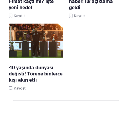
Fırsat kaçtı mı? İşte
haber! İlk açıklama
yeni hedef
geldi
Kaydet
Kaydet
40 yaşında dünyası
değişti! Törene binlerce
kişi akın etti
Kaydet