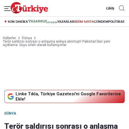
GİRİŞ
SON DAKİKA
YAZARLAR
BİZİM SAYFA
GÜNDEM
POLİTİKA
EK
Haberler
Dünya
Terör saldırısı sonrası o anlaşma askıya alınmıştı! Pakistan'dan yeni
açıklama: Suyu silah olarak kullanıyorlar
Linke Tıkla, Türkiye Gazetesi'ni Google Favorilerine
Ekle!
DÜNYA
Terör saldırısı sonrası o anlaşma