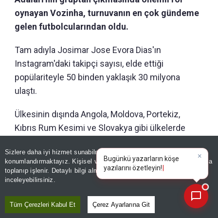
oynayan Vozinha, turnuvanın en çok gündeme
gelen futbolcularından oldu.
Tam adıyla Josimar Jose Evora Dias'ın
Instagram'daki takipçi sayısı, elde ettiği
popülariteyle 50 binden yaklaşık 30 milyona
ulaştı.
Ülkesinin dışında Angola, Moldova, Portekiz,
Kıbrıs Rum Kesimi ve Slovakya gibi ülkelerde
görev yapan Vozinha, Zimbru, Gil Vicente, AEL
Sizlere daha iyi hizmet sunabilmek adına sitemizde
çerez
Limassol, Trencin ve son olarak Chaves'te forma
konumlandırmaktayız. Kişisel verileriniz, KVKK ve GDPR kapsamında
×
giymişti.
|
toplanıp işlenir. Detaylı bilgi almak için
Aydınlatma Metnimizi
📰
Son 30 güne ait haberleri, spor gelişmelerini veya yazar yazılarını sorgulayabilirsiniz.
inceleyebilirsiniz.
Editör :
MAHMUT EKİNCİ
|
Kaynak: ANADOLU AJANSI
Tüm Çerezleri Kabul Et
Çerez Ayarlarına Git