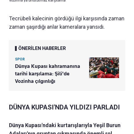
Vozinha'ya unutulmaz karşılama
Tecrübeli kalecinin gördüğü ilgi karşısında zaman
zaman şaşırdığı anlar kameralara yansıdı.
ÖNERİLEN HABERLER
SPOR
Dünya Kupası kahramanına
tarihi karşılama: Şili'de
Vozinha çılgınlığı
DÜNYA KUPASI'NDA YILDIZI PARLADI
Dünya Kupası'ndaki kurtarışlarıyla Yeşil Burun
Adaları'nın gruptan çıkmasında önemli rol