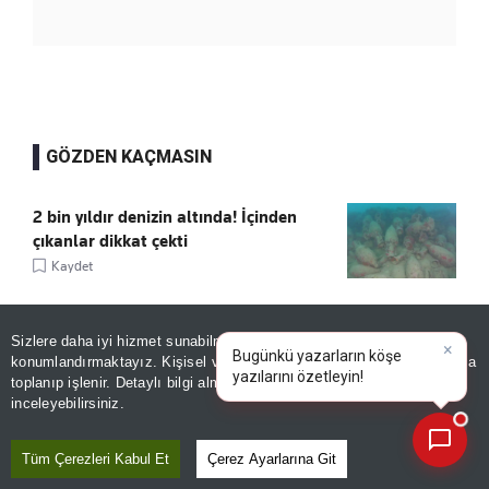
GÖZDEN KAÇMASIN
2 bin yıldır denizin altında! İçinden
çıkanlar dikkat çekti
Kaydet
Camide kilitli kaldı, taş atarak yardım
Sizlere daha iyi hizmet sunabilmek adına sitemizde
çerez
istedi
konumlandırmaktayız. Kişisel verileriniz, KVKK ve GDPR kapsamında
×
Bugünkü yazarların
|
Kaydet
toplanıp işlenir. Detaylı bilgi almak için
Aydınlatma Metnimizi
📰
Son 30 güne ait haberleri, spor gelişmelerini veya yazar yazılarını sorgulayabilirsiniz.
inceleyebilirsiniz.
Eski hocasından dikkat çeken sözler:
Tüm Çerezleri Kabul Et
Çerez Ayarlarına Git
Tam bir katil