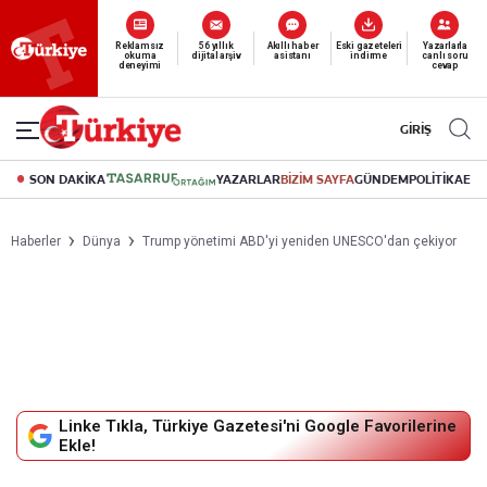
Yeni nesil dijital
abonelik 19 TL’den başlayan fiyatlarla.
GİRİŞ
SON DAKİKA
YAZARLAR
BİZİM SAYFA
GÜNDEM
POLİTİKA
EK
Haberler
Dünya
Trump yönetimi ABD'yi yeniden UNESCO'dan çekiyor
Linke Tıkla, Türkiye Gazetesi'ni Google Favorilerine
Ekle!