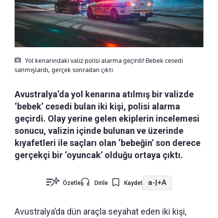
Yol kenarındaki valiz polisi alarma geçirdi! Bebek cesedi
sanmışlardı, gerçek sonradan çıktı
Avustralya’da yol kenarına atılmış bir valizde
‘bebek’ cesedi bulan iki kişi, polisi alarma
geçirdi. Olay yerine gelen ekiplerin incelemesi
sonucu, valizin içinde bulunan ve üzerinde
kıyafetleri ile saçları olan ‘bebeğin’ son derece
gerçekçi bir ‘oyuncak’ olduğu ortaya çıktı.
a-
|
+A
Özetle
Dinle
Kaydet
Avustralya’da dün araçla seyahat eden iki kişi,