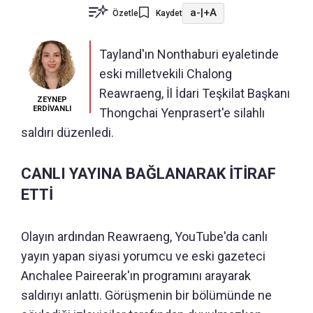
a-
|
+A
Özetle
Kaydet
Tayland'ın Nonthaburi eyaletinde
eski milletvekili Chalong
Reawraeng, İl İdari Teşkilat Başkanı
ZEYNEP
ERDİVANLI
Thongchai Yenprasert'e silahlı
saldırı düzenledi.
CANLI YAYINA BAĞLANARAK İTİRAF
ETTİ
Olayın ardından Reawraeng, YouTube'da canlı
yayın yapan siyasi yorumcu ve eski gazeteci
Anchalee Paireerak'ın programını arayarak
saldırıyı anlattı. Görüşmenin bir bölümünde ne