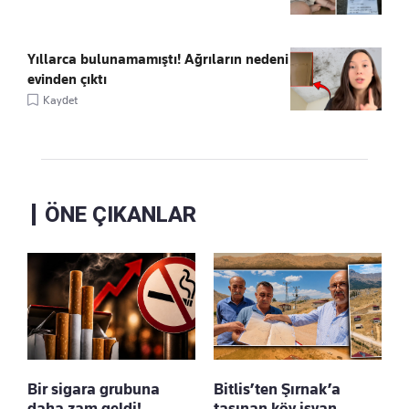
Yıllarca bulunamamıştı! Ağrıların nedeni
evinden çıktı
Kaydet
ÖNE ÇIKANLAR
Bir sigara grubuna
Bitlis’ten Şırnak’a
daha zam geldi!
taşınan köy isyan