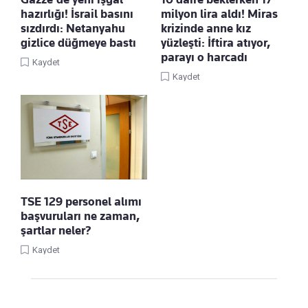
hazırlığı! İsrail basını
milyon lira aldı! Miras
sızdırdı: Netanyahu
krizinde anne kız
gizlice düğmeye bastı
yüzleşti: İftira atıyor,
parayı o harcadı
Kaydet
Kaydet
TSE 129 personel alımı
başvuruları ne zaman,
şartlar neler?
Kaydet