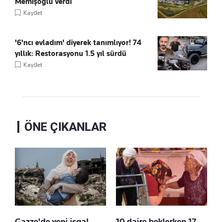
Memişoğlu verdi
Kaydet
'6'ncı evladım' diyerek tanımlıyor! 74
yıllık: Restorasyonu 1.5 yıl sürdü
Kaydet
ÖNE ÇIKANLAR
Gazze'de yeni işgal
10 daire beklerken 17