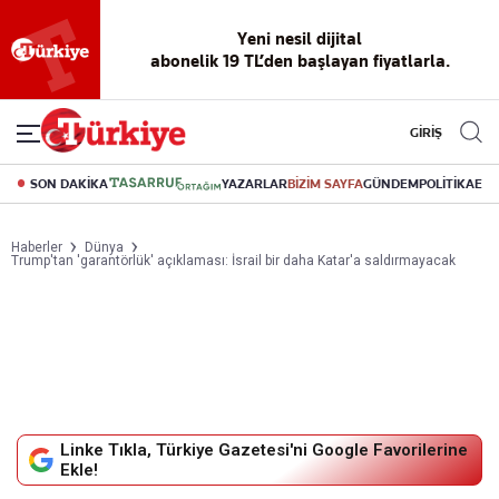
Reklamsız
56 yıllık
Akıllı haber
Eski gazeteleri
Yazarlarla
okuma
dijital arşiv
asistanı
indirme
canlı soru
deneyimi
cevap
GİRİŞ
SON DAKİKA
YAZARLAR
BİZİM SAYFA
GÜNDEM
POLİTİKA
EK
Haberler
Dünya
Trump'tan 'garantörlük' açıklaması: İsrail bir daha Katar'a saldırmayacak
Linke Tıkla, Türkiye Gazetesi'ni Google Favorilerine
Ekle!