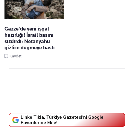
Gazze'de yeni işgal
hazırlığı! İsrail basını
sızdırdı: Netanyahu
gizlice düğmeye bastı
Kaydet
Linke Tıkla, Türkiye Gazetesi'ni Google
Favorilerine Ekle!