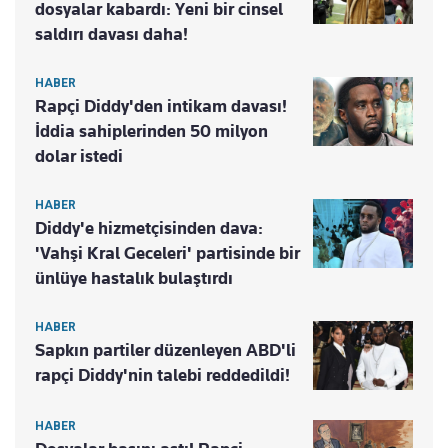
dosyalar kabardı: Yeni bir cinsel
saldırı davası daha!
HABER
Rapçi Diddy'den intikam davası!
İddia sahiplerinden 50 milyon
dolar istedi
HABER
Diddy'e hizmetçisinden dava:
'Vahşi Kral Geceleri' partisinde bir
ünlüye hastalık bulaştırdı
HABER
Sapkın partiler düzenleyen ABD'li
rapçi Diddy'nin talebi reddedildi!
HABER