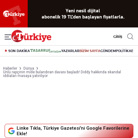
Reklamsız
56 yıllık
Akıllı haber
Eski gazeteleri
Yazarlarla
okuma
dijital arşiv
asistanı
indirme
canlı soru
deneyimi
cevap
GİRİŞ
SON DAKİKA
YAZARLAR
BİZİM SAYFA
GÜNDEM
POLİTİKA
EK
Haberler
Dünya
Ünlü rapçinin mide bulandıran davası başladı! Diddy hakkında skandal
iddiaları masaya yatırılıyor
Linke Tıkla, Türkiye Gazetesi'ni Google Favorilerine
Ekle!