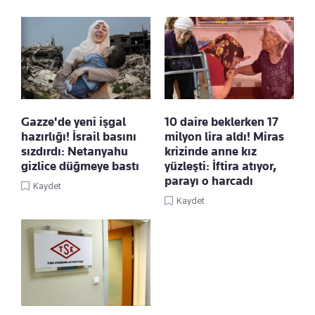
Gazze'de yeni işgal
10 daire beklerken 17
hazırlığı! İsrail basını
milyon lira aldı! Miras
sızdırdı: Netanyahu
krizinde anne kız
gizlice düğmeye bastı
yüzleşti: İftira atıyor,
parayı o harcadı
Kaydet
Kaydet