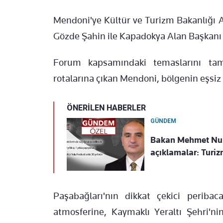
Mendoni'ye Kültür ve Turizm Bakanlığı Avr
Gözde Şahin ile Kapadokya Alan Başkanı 
Forum kapsamındaki temaslarını tam
rotalarına çıkan Mendoni, bölgenin eşsiz 
ÖNERİLEN HABERLER
GÜNDEM
Bakan Mehmet Nur
açıklamalar: Turiz
Paşabağları'nın dikkat çekici peribac
atmosferine, Kaymaklı Yeraltı Şehri'ni