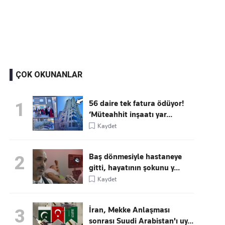
Kaçırmayın
Ücretsiz üye olun, gündemi şekillendiren gelişmeleri önce siz duyun
ÇOK OKUNANLAR
56 daire tek fatura ödüyor!
1
‘Müteahhit inşaatı yar...
Kaydet
Baş dönmesiyle hastaneye
2
gitti, hayatının şokunu y...
Kaydet
İran, Mekke Anlaşması
3
sonrası Suudi Arabistan'ı uy...