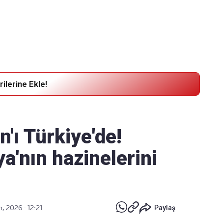
Haber Verin
Editör masamıza bilgi ve materyal göndermek için
tıklayın
ilerine Ekle!
'ı Türkiye'de!
'nın hazinelerini
, 2026 - 12:21
Paylaş