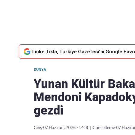
Takip Edin
Favori mecralarınızda haber akışımıza ulaşın
Linke Tıkla, Türkiye Gazetesi'ni Google Favor
DÜNYA
Yunan Kültür Bakan
Mendoni Kapadokya
gezdi
Giriş:
07 Haziran, 2026 - 12:18
|
Güncelleme:
07 Haziran