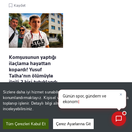
Kaydet
Komşusunun yaptığı
ilaçlama hayattan
kopardı! Yusuf
Talha'nın ölümüyle
ilgili 2 kişi tutuklandı
×
Kaydet
Günün spor, gündem ve
Sizlere daha iyi hizmet sunabilmek adına sitemizde
çerez
ekonomi gelişmelerini analiz
konumlandırmaktayız. Kişisel verileriniz, KVKK ve GDPR kapsamında
edin!
toplanıp işlenir. Detaylı bilgi almak için
Aydınlatma Metnimizi
📰
Son 30 güne ait haberleri, spor gelişmelerini veya yazar yazılarını sorgulayabilirsiniz.
inceleyebilirsiniz.
Tüm Çerezleri Kabul Et
Çerez Ayarlarına Git