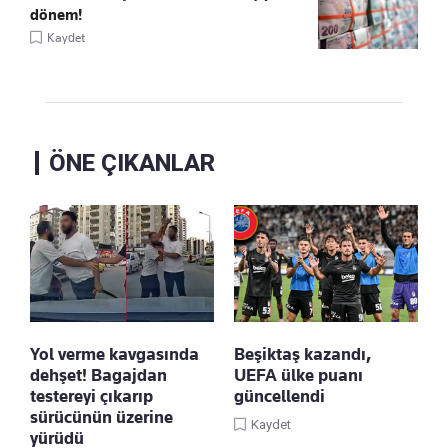
dönem!
Kaydet
ÖNE ÇIKANLAR
Yol verme kavgasında
Beşiktaş kazandı,
dehşet! Bagajdan
UEFA ülke puanı
testereyi çıkarıp
güncellendi
sürücünün üzerine
Kaydet
yürüdü