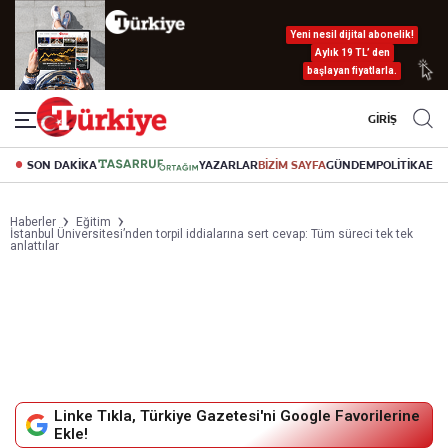
Yeni nesil dijital abonelik!
Aylık 19 TL’ den
başlayan fiyatlarla.
GİRİŞ
SON DAKİKA
YAZARLAR
BİZİM SAYFA
GÜNDEM
POLİTİKA
EK
Haberler
Eğitim
İstanbul Üniversitesi’nden torpil iddialarına sert cevap: Tüm süreci tek tek
anlattılar
Linke Tıkla, Türkiye Gazetesi'ni Google Favorilerine
Ekle!