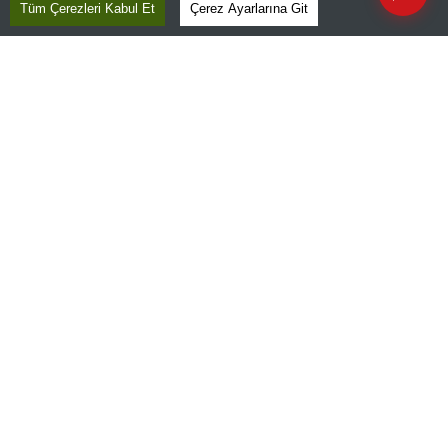
Tüm Çerezleri Kabul Et
Çerez Ayarlarına Git
Kurumsal
Teknoloji
Resmî Ilanlar
Hakkımızda
Uygulamalar
Haberler
İletişim
Foto Haber
Künye
Video Galeri
Gazete Aboneliği
Danışma Telefonları
Takip Edin
Favori mecralarınızda haber
Yasal
akışımıza ulaşın
Reklam Ver
Haber Verin
Editör masamıza bilgi ve materyal
göndermek için
tıklayın