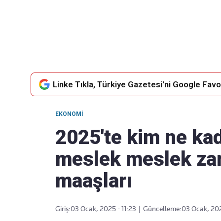
Takip Edin
Favori mecralarınızda haber
akışımıza ulaşın
Linke Tıkla, Türkiye Gazetesi'ni Google Favor
EKONOMI
2025'te kim ne kad
meslek meslek za
maaşları
Giriş:
03 Ocak, 2025 - 11:23
|
Güncelleme:
03 Ocak, 202