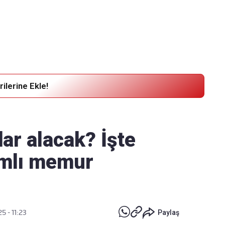
Haber Verin
Editör masamıza bilgi ve materyal
göndermek için
tıklayın
ilerine Ekle!
ar alacak? İşte
mlı memur
5 - 11:23
Paylaş