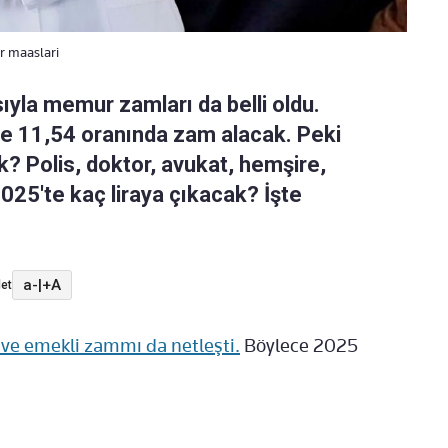
r maaslari
yla memur zamları da belli oldu.
de 11,54 oranında zam alacak. Peki
 Polis, doktor, avukat, hemşire,
25'te kaç liraya çıkacak? İşte
a-
|
+A
et
e emekli zammı da netleşti.
Böylece 2025