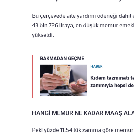
Bu çerçevede aile yardımı ödeneği dahil
43 bin 726 liraya, en düşük memur emekli a
yükseldi.
BAKMADAN GEÇME
HABER
Kıdem tazminatı tav
zammıyla hepsi deği
HANGİ MEMUR NE KADAR MAAŞ AL
Peki yüzde 11.54'lük zamma göre memurla