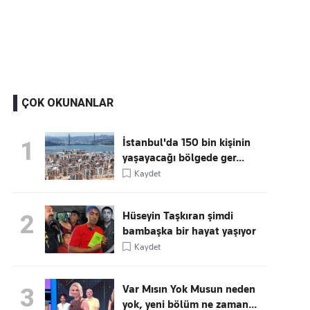
Kaçırmayın
Ücretsiz üye olun, gündemi
şekillendiren gelişmeleri önce siz duyun
ÇOK OKUNANLAR
İstanbul'da 150 bin kişinin
1
yaşayacağı bölgede ger...
Kaydet
Hüseyin Taşkıran şimdi
2
bambaşka bir hayat yaşıyor
Kaydet
Var Mısın Yok Musun neden
3
yok, yeni bölüm ne zaman...