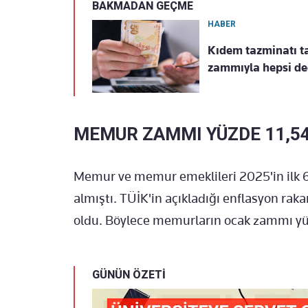
BAKMADAN GEÇME
HABER
Kıdem tazminatı tav
zammıyla hepsi deği
MEMUR ZAMMI YÜZDE 11,5
Memur ve memur emeklileri 2025'in ilk 6
almıştı. TÜİK'in açıkladığı enflasyon raka
oldu. Böylece memurların ocak zammı yüzd
GÜNÜN ÖZETİ