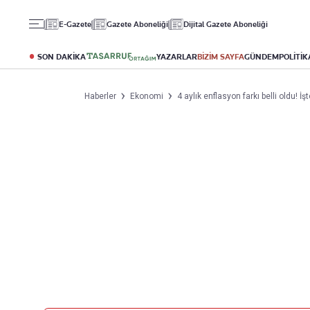
Gündem
Ekonomi
Spor
E-Gazete
Gazete Aboneliği
Dijital Gazete Aboneliği
Politika
Borsa
Futbol
Eğitim
Altın
Puan Durumu
SON DAKİKA
YAZARLAR
BİZİM SAYFA
GÜNDEM
POLİTİK
Döviz
Fikstür
Hisse Senedi
Şampiyonlar Ligi
Haberler
Ekonomi
4 aylık enflasyon farkı belli oldu!
Kripto Para
Avrupa Ligi
Emlak
Basketbol
T-Otomobil
Turizm
Yazarlar
Diğer Kategoriler
Kurumsal
Bugünün Yazarları
Magazin
Hakkımızda
Tüm Yazarlar
Teknoloji
İletişim
Resmî Ilanlar
Künye
Haberler
Gazete Aboneliği
Foto Haber
Danışma Telefonları
Video Galeri
Yasal
Reklam Ver