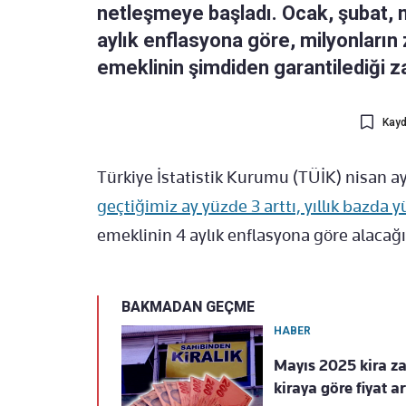
netleşmeye başladı. Ocak, şubat, 
aylık enflasyona göre, milyonları
emeklinin şimdiden garantilediği z
Kayd
Türkiye İstatistik Kurumu (TÜİK) nisan ay
geçtiğimiz ay yüzde 3 arttı, yıllık bazda 
emeklinin 4 aylık enflasyona göre alacağı
BAKMADAN GEÇME
HABER
Mayıs 2025 kira za
kiraya göre fiyat ar