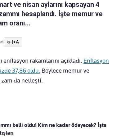
mart ve nisan aylarını kapsayan 4
n zammı hesaplandı. İşte memur ve
am oranı...
a-
|
+A
et
ı enflasyon rakamlarını açıkladı.
Enflasyon
yüzde 37,86 oldu.
Böylece memur ve
 zam da netleşti.
mmı belli oldu! Kim ne kadar ödeyecek? İşte
tışları