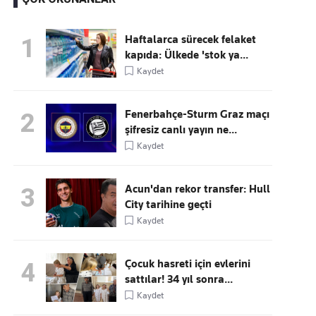
Haftalarca sürecek felaket
1
kapıda: Ülkede 'stok ya...
Kaçırmayın
Kaydet
Ücretsiz üye olun, gündemi
şekillendiren gelişmeleri önce siz duyun
Fenerbahçe-Sturm Graz maçı
2
şifresiz canlı yayın ne...
Kaydet
Acun'dan rekor transfer: Hull
3
City tarihine geçti
Kaydet
Çocuk hasreti için evlerini
4
sattılar! 34 yıl sonra...
Kaydet