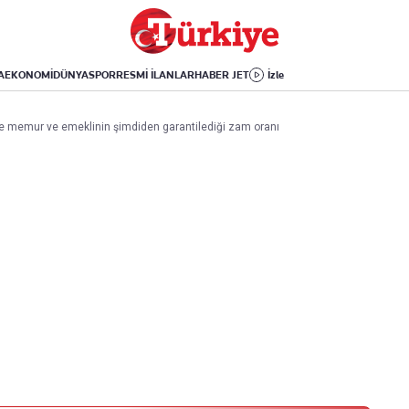
Dünya
Yaşam
Kültür-Sanat
Orta Doğu
Sağlık
Sinema
Avrupa
Hava Durumu
Arkeoloji
A
EKONOMİ
DÜNYA
SPOR
RESMİ İLANLAR
HABER JET
İzle
Amerika
Yemek
Kitap
Afrika
Seyahat
Tarih
 İşte memur ve emeklinin şimdiden garantilediği zam oranı
İsrail-Gazze
Aktüel
Uygulamalar