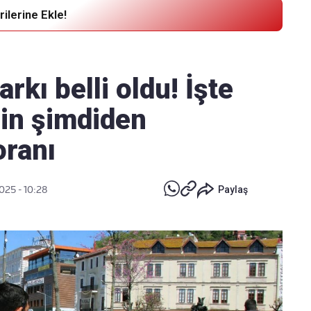
ilerine Ekle!
Haber Verin
Editör masamıza bilgi ve materyal
rkı belli oldu! İşte
göndermek için
tıklayın
in şimdiden
oranı
025 - 10:28
Paylaş