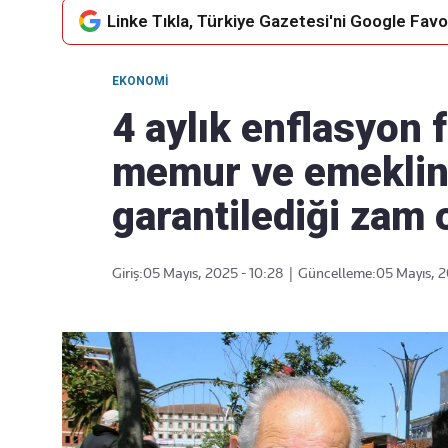
Linke Tıkla, Türkiye Gazetesi'ni Google Favor
EKONOMI
Takip Edin
Favori mecralarınızda haber
4 aylık enflasyon fa
akışımıza ulaşın
memur ve emeklin
garantilediği zam 
Giriş:
05 Mayıs, 2025 - 10:28
|
Güncelleme:
05 Mayıs, 2