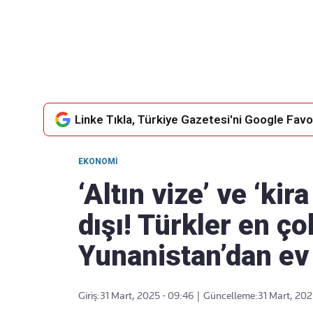
Takip Edin
Favori mecralarınızda haber akışımıza ulaşın
Linke Tıkla, Türkiye Gazetesi'ni Google Favor
EKONOMI
‘Altın vize’ ve ‘kira
dışı! Türkler en ç
Yunanistan’dan ev
Giriş:
31 Mart, 2025 - 09:46
|
Güncelleme:
31 Mart, 202