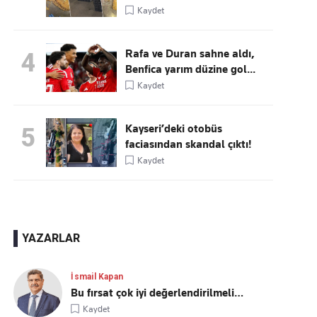
Kaydet
Rafa ve Duran sahne aldı,
4
Benfica yarım düzine gol...
Kaydet
Kayseri’deki otobüs
5
faciasından skandal çıktı!
Kaydet
YAZARLAR
İsmail Kapan
Bu fırsat çok iyi değerlendirilmeli…
Kaydet