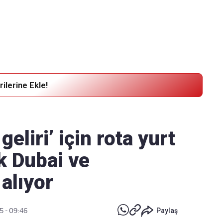
Haber Verin
Editör masamıza bilgi ve materyal göndermek için
tıklayın
ilerine Ekle!
 geliri’ için rota yurt
ok Dubai ve
 alıyor
5 - 09:46
Paylaş