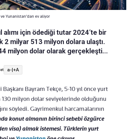
bai ve Yunanistan’dan ev aliyor
 alımı için ödediği tutar 2024’te bir
 2 milyar 513 milyon dolara ulaştı.
44 milyon dolar olarak gerçekleşti...
a-
|
+A
et
 Başkanı Bayram Tekçe, 5-10 yıl önce yurt
ın 130 milyon dolar seviyelerinde olduğunu
ığını söyledi. Gayrimenkul harcamalarının
nda konut almanın birinci sebebi özgürce
den visa) almak istemesi. Türklerin yurt
bai ve
Yunanistan
öne çıkıyor.