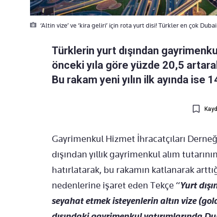
‘Altin vize’ ve ‘kira geliri’ için rota yurt disi! Türkler en çok Du
Türklerin yurt dışından gayrimenkul
önceki yıla göre yüzde 20,5 artarak
Bu rakam yeni yılın ilk ayında ise 1
Kayd
Gayrimenkul Hizmet İhracatçıları Derneği
dışından yıllık gayrimenkul alım tutarın
hatırlatarak, bu rakamın katlanarak artt
nedenlerine işaret eden Tekçe “
Yurt dışı
seyahat etmek isteyenlerin altın vize (gol
dışındaki gayrimenkul yatırımlarında Du