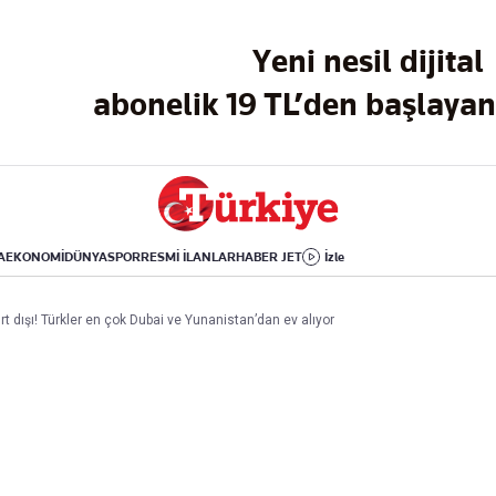
Dünya
Yaşam
Kültür-Sanat
Yeni nesil dijital
Orta Doğu
Sağlık
Sinema
Avrupa
Hava Durumu
Arkeoloji
abonelik 19 TL’den başlayan 
Amerika
Yemek
Kitap
Afrika
Seyahat
Tarih
İsrail-Gazze
Aktüel
A
EKONOMİ
DÜNYA
SPOR
RESMİ İLANLAR
HABER JET
İzle
Uygulamalar
a yurt dışı! Türkler en çok Dubai ve Yunanistan’dan ev alıyor
rı