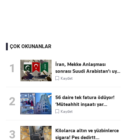
Kaçırmayın
Ücretsiz üye olun, gündemi şekillendiren gelişmeleri önce siz duyun
ÇOK OKUNANLAR
İran, Mekke Anlaşması
1
sonrası Suudi Arabistan'ı uy...
Kaydet
56 daire tek fatura ödüyor!
2
‘Müteahhit inşaatı yar...
Kaydet
Kilolarca altın ve yüzbinlerce
3
sigara! Pes dedirtt...