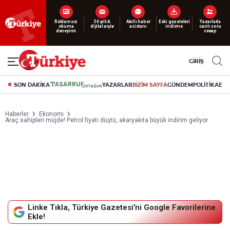
Yeni nesil dijital
abonelik 19 TL’den başlayan fiyatlarla.
GİRİŞ
SON DAKİKA
YAZARLAR
BİZİM SAYFA
GÜNDEM
POLİTİKA
EK
Haberler
Ekonomi
Araç sahipleri müjde! Petrol fiyatı düştü, akaryakıta büyük indirim geliyor
Linke Tıkla, Türkiye Gazetesi'ni Google Favorilerine
Ekle!