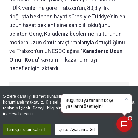
TÜİK verilerine göre Trabzon’un, 80,3 yıllık
doğuşta beklenen hayat süresiyle Türkiye’nin en
uzun hayat beklentisine sahip ili olduğunu
belirten Genç, Karadeniz beslenme kültürünün
modern uzun ömür araştırmalarıyla örtüştüğünü
ve Trabzon’un UNESCO ağına
‘Karadeniz Uzun
Ömür Kodu’
kavramını kazandırmayı
hedeflediğini aktardı.
GÜNÜN ÖZETİ
Sizlere daha iyi hizmet sunabilmek adına sitemizde
çerez
konumlandırmaktayız. Kişisel verileriniz, KVKK ve GDPR kapsamında
×
Bugünkü yazarların köşe
toplanıp işlenir. Detaylı bilgi almak için
Aydınlatma Metnimizi
📰
Son 30 güne ait haberleri, spor gelişmelerini veya yazar yazılarını sorgulayabilirsiniz.
inceleyebilirsiniz.
Tüm Çerezleri Kabul Et
Çerez Ayarlarına Git