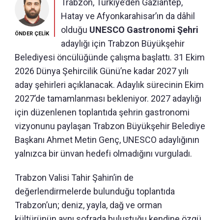
Trabzon, Türkiye’den Gaziantep,
Hatay ve Afyonkarahisar’ın da dâhil
olduğu
UNESCO Gastronomi Şehri
ÖNDER ÇELİK
adaylığı için Trabzon Büyükşehir
Belediyesi öncülüğünde çalışma başlattı. 31 Ekim
2026 Dünya Şehircilik Günü’ne kadar 2027 yılı
aday şehirleri açıklanacak. Adaylık sürecinin Ekim
2027’de tamamlanması bekleniyor. 2027 adaylığı
için düzenlenen toplantıda şehrin gastronomi
vizyonunu paylaşan Trabzon Büyükşehir Belediye
Başkanı Ahmet Metin Genç, UNESCO adaylığının
yalnızca bir ünvan hedefi olmadığını vurguladı.
Trabzon Valisi Tahir Şahin’in de
değerlendirmelerde bulunduğu toplantıda
Trabzon’un; deniz, yayla, dağ ve orman
kültürünün aynı sofrada buluştuğu kendine özgü