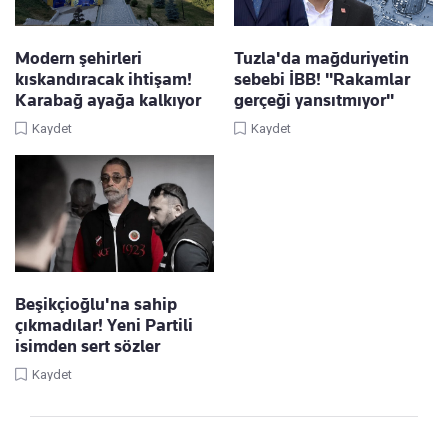
Modern şehirleri
Tuzla'da mağduriyetin
kıskandıracak ihtişam!
sebebi İBB! "Rakamlar
Karabağ ayağa kalkıyor
gerçeği yansıtmıyor"
Kaydet
Kaydet
Beşikçioğlu'na sahip
çıkmadılar! Yeni Partili
isimden sert sözler
Kaydet