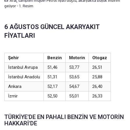
Araç sahipleri müjde! Petrol fiyatı düştü, akaryakıta büyük indirim
geliyor - 1. Resim
6 AĞUSTOS GÜNCEL AKARYAKIT
FİYATLARI
Şehir
Benzin
Motorin
Otogaz
İstanbul Avrupa
51,46
53,77
26,51
İstanbul Anadolu
51,31
53,65
25,88
Ankara
52,17
54,67
26,40
İzmir
52,50
55,01
26,33
TÜRKİYE'DE EN PAHALI BENZİN VE MOTORİN
HAKKARİ'DE