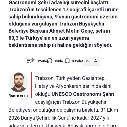
Gastronomi Şehri adaylığı sürecini başlattı.
Trabzon’un tescillenen 17 coğrafi işaretli ürüne
sahip bulunduğunu, 9’unun gastronomi üzerine
olduğunu vurgulayan Trabzon Büyükşehir
Belediye Başkanı Ahmet Metin Genç, şehrin
80,3’le Türkiye’nin en uzun yaşama
beklentisine sahip ili hâline geldiğini söyledi.
a-
|
+A
Özetle
Dinle
Kaydet
Trabzon, Türkiye’den Gaziantep,
Hatay ve Afyonkarahisar’ın da dâhil
olduğu
UNESCO Gastronomi Şehri
ÖNDER ÇELİK
adaylığı için Trabzon Büyükşehir
Belediyesi öncülüğünde çalışma başlattı. 31 Ekim
2026 Dünya Şehircilik Günü’ne kadar 2027 yılı
aday şehirleri açıklanacak. Adaylık sürecinin Ekim