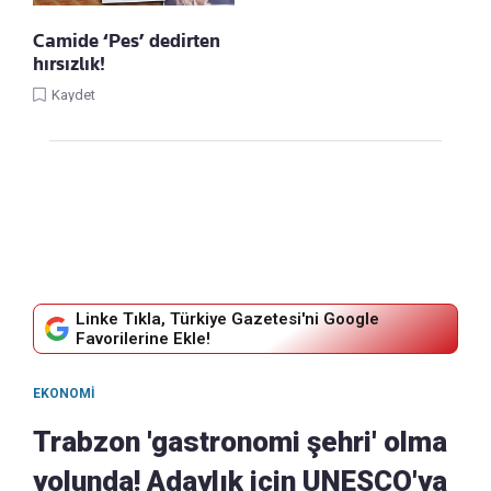
Camide ‘Pes’ dedirten
hırsızlık!
Kaydet
Linke Tıkla, Türkiye Gazetesi'ni Google
Favorilerine Ekle!
EKONOMI
Trabzon 'gastronomi şehri' olma
yolunda! Adaylık için UNESCO'ya