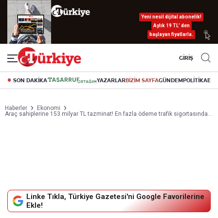
Yeni nesil dijital abonelik!
Aylık 19 TL’ den
başlayan fiyatlarla.
GİRİŞ
SON DAKİKA
YAZARLAR
BİZİM SAYFA
GÜNDEM
POLİTİKA
EK
Haberler
Ekonomi
Araç sahiplerine 153 milyar TL tazminat! En fazla ödeme trafik sigortasında...
Linke Tıkla, Türkiye Gazetesi'ni Google Favorilerine
Ekle!