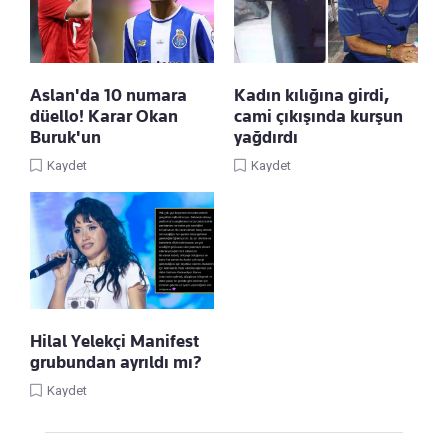
Aslan'da 10 numara
Kadın kılığına girdi,
düello! Karar Okan
cami çıkışında kurşun
Buruk'un
yağdırdı
Kaydet
Kaydet
Hilal Yelekçi Manifest
grubundan ayrıldı mı?
Kaydet