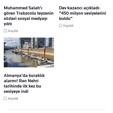
Muhammed Salah'ı
Dev kazancı açıkladı:
gören Trabzonlu teyzenin
"450 milyon seviyelerini
sözleri sosyal medyayı
buldu"
yıktı
Kaydet
Kaydet
Almanya'da kuraklık
alarmı! Ren Nehri
tarihinde ilk kez bu
seviyeye indi
Kaydet