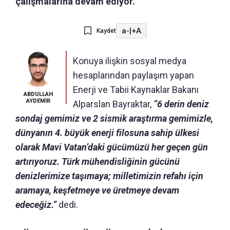
çalışmalarına devam ediyor.
a-
|
+A
Kaydet
Konuya ilişkin sosyal medya
hesaplarından paylaşım yapan
Enerji ve Tabii Kaynaklar Bakanı
ABDULLAH
AYDEMİR
Alparslan Bayraktar,
“6 derin deniz
sondaj gemimiz ve 2 sismik araştırma gemimizle,
dünyanın 4. büyük enerji filosuna sahip ülkesi
olarak Mavi Vatan’daki gücümüzü her geçen gün
artırıyoruz. Türk mühendisliğinin gücünü
denizlerimize taşımaya; milletimizin refahı için
aramaya, keşfetmeye ve üretmeye devam
edeceğiz.”
dedi.