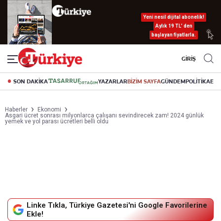
Yeni nesil dijital abonelik!
Aylık 19 TL’ den
başlayan fiyatlarla.
GİRİŞ
SON DAKİKA
YAZARLAR
BİZİM SAYFA
GÜNDEM
POLİTİKA
EK
Haberler
Ekonomi
Asgari ücret sonrası milyonlarca çalışanı sevindirecek zam! 2024 günlük
yemek ve yol parası ücretleri belli oldu
Linke Tıkla, Türkiye Gazetesi'ni Google Favorilerine
Ekle!