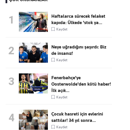
Haftalarca sürecek felaket
1
kapıda: Ülkede 'stok ya...
Kaçırmayın
Kaydet
Ücretsiz üye olun, gündemi
şekillendiren gelişmeleri önce siz duyun
Neye uğradığını şaşırdı: Biz
2
de insanız!
Kaydet
Fenerbahçe'ye
3
Oosterwolde'den kötü haber!
İlk açık...
Kaydet
Çocuk hasreti için evlerini
4
sattılar! 34 yıl sonra...
Kaydet