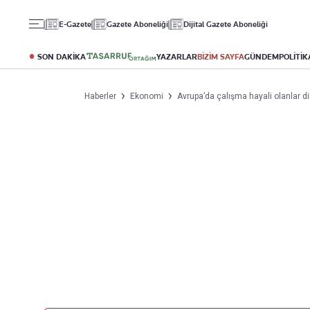
Gündem
Ekonomi
Spor
E-Gazete
Gazete Aboneliği
Dijital Gazete Aboneliği
Politika
Borsa
Futbol
Eğitim
Altın
Puan Durumu
SON DAKİKA
YAZARLAR
BİZİM SAYFA
GÜNDEM
POLİTİK
Döviz
Fikstür
Hisse Senedi
Şampiyonlar Ligi
Haberler
Ekonomi
Avrupa’da çalışma hayali olanlar d
Kripto Para
Avrupa Ligi
Emlak
Basketbol
T-Otomobil
Turizm
Yazarlar
Diğer Kategoriler
Kurumsal
Bugünün Yazarları
Magazin
Hakkımızda
Tüm Yazarlar
Teknoloji
İletişim
Resmî Ilanlar
Künye
Haberler
Gazete Aboneliği
Foto Haber
Danışma Telefonları
Video Galeri
Yasal
Reklam Ver