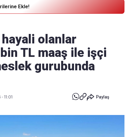
ilerine Ekle!
Haber Verin
Editör masamıza bilgi ve materyal
hayali olanlar
göndermek için
tıklayın
bin TL maaş ile işçi
meslek gurubunda
- 11:01
Paylaş