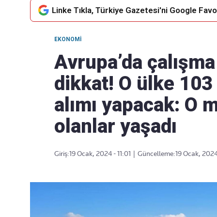
Linke Tıkla, Türkiye Gazetesi'ni Google Favor
EKONOMI
Takip Edin
Favori mecralarınızda haber
Avrupa’da çalışma 
akışımıza ulaşın
dikkat! O ülke 103 
alımı yapacak: O 
olanlar yaşadı
Giriş:
19 Ocak, 2024 - 11:01
|
Güncelleme:
19 Ocak, 2024 