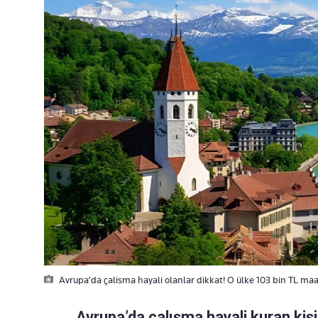
Avrupa’da çalisma hayali olanlar dikkat! O ülke 103 bin TL maa
Avrupa’da çalışma hayali kuran kişi