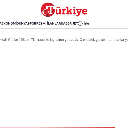
Dünya
Yaşam
Kültür-Sanat
Orta Doğu
Sağlık
Sinema
Avrupa
Hava Durumu
Arkeoloji
A
EKONOMİ
DÜNYA
SPOR
RESMİ İLANLAR
HABER JET
İzle
Amerika
Yemek
Kitap
Afrika
Seyahat
Tarih
ikkat! O ülke 103 bin TL maaş ile işçi alımı yapacak: O meslek gurubunda olanlar y
İsrail-Gazze
Aktüel
Uygulamalar