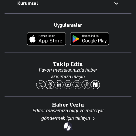
Kurumsal
Teknoloji
Resmî Ilanlar
Hakkımızda
Uygulamalar
Haberler
İletişim
Foto Haber
Künye
Video Galeri
Gazete Aboneliği
Danışma Telefonları
Takip Edin
Favori mecralarınızda haber
Yasal
akışımıza ulaşın
Reklam Ver
Haber Verin
Editör masamıza bilgi ve materyal
göndermek için
tıklayın