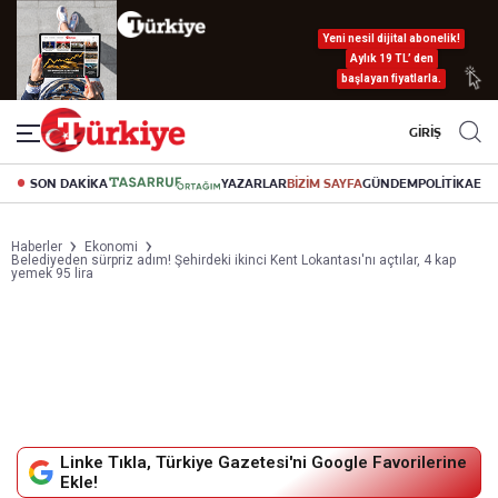
Yeni nesil dijital abonelik!
Aylık 19 TL’ den
başlayan fiyatlarla.
GİRİŞ
SON DAKİKA
YAZARLAR
BİZİM SAYFA
GÜNDEM
POLİTİKA
EK
Haberler
Ekonomi
Belediyeden sürpriz adım! Şehirdeki ikinci Kent Lokantası'nı açtılar, 4 kap
yemek 95 lira
Linke Tıkla, Türkiye Gazetesi'ni Google Favorilerine
Ekle!