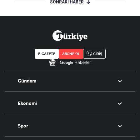
SONRAKİ HABER
E-GAZETE
ABONE OL
GİRİŞ
Gündem
Politika
Ekonomi
Eğitim
Borsa
Spor
Altın
Döviz
Futbol