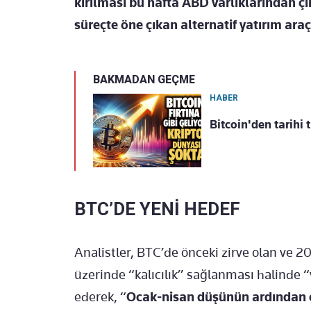
kırılması bu hafta ABD varlıklarından çıkı
süreçte öne çıkan alternatif yatırım araç
BAKMADAN GEÇME
HABER
Bitcoin'den tarihi 
BTC’DE YENİ HEDEF
Analistler, BTC’de önceki zirve olan ve 2
üzerinde “kalıcılık” sağlanması halinde “
ederek, “
Ocak-nisan düşünün ardından 