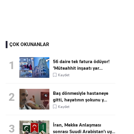
Kaçırmayın
Ücretsiz üye olun, gündemi şekillendiren gelişmeleri önce siz duyun
ÇOK OKUNANLAR
56 daire tek fatura ödüyor!
1
‘Müteahhit inşaatı yar...
Kaydet
Baş dönmesiyle hastaneye
2
gitti, hayatının şokunu y...
Kaydet
İran, Mekke Anlaşması
3
sonrası Suudi Arabistan'ı uy...