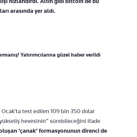
şı hızlandırdı. Altın gibi Bitcoin de bu
ları arasında yer aldı.
tırmanış! Yatırımcılarına güzel haber verildi
0 Ocak’ta test edilen 109 bin 350 dolar
yükseliş hevesinin” sürebileceğini ifade
oluşan ‘çanak’ formasyonunun direnci de