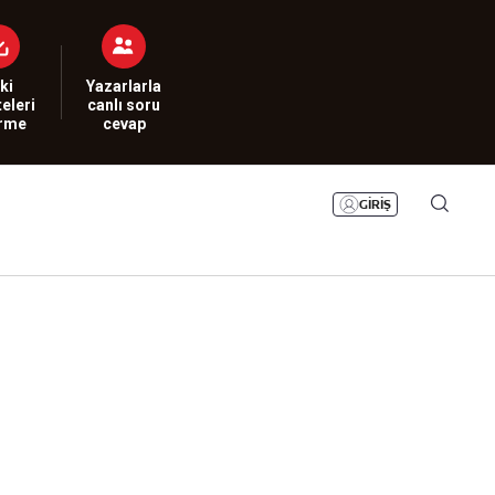
Bizim Sayfa
Namaz Vakitleri
Sesli Yayınlar
ki
Yazarlarla
eleri
canlı soru
irme
cevap
GİRİŞ