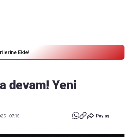
Haber Verin
Editör masamıza bilgi ve materyal göndermek için
tıklayın
ilerine Ekle!
ra devam! Yeni
025 - 07:16
Paylaş