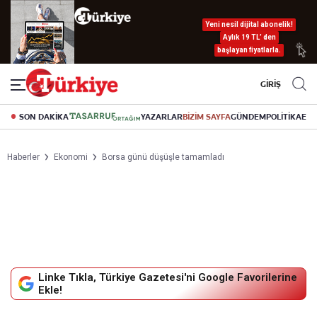
Yeni nesil dijital abonelik!
Aylık 19 TL’ den
başlayan fiyatlarla.
GİRİŞ
SON DAKİKA
YAZARLAR
BİZİM SAYFA
GÜNDEM
POLİTİKA
EK
Haberler
Ekonomi
Borsa günü düşüşle tamamladı
Linke Tıkla, Türkiye Gazetesi'ni Google Favorilerine
Ekle!