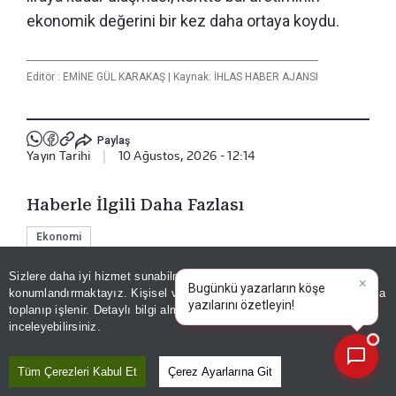
ekonomik değerini bir kez daha ortaya koydu.
Editör :
EMİNE GÜL KARAKAŞ
|
Kaynak: İHLAS HABER AJANSI
Paylaş
Yayın Tarihi
|
10 Ağustos, 2026 - 12:14
Haberle İlgili Daha Fazlası
Ekonomi
Sizlere daha iyi hizmet sunabilmek adına sitemizde
çerez
konumlandırmaktayız. Kişisel verileriniz, KVKK ve GDPR kapsamında
×
|
Bizi Takip Edin
toplanıp işlenir. Detaylı bilgi almak için
Aydınlatma Metnimizi
📰
Son 30 güne ait haberleri, spor gelişmelerini veya yazar yazılarını sorgulayabilirsiniz.
inceleyebilirsiniz.
Tüm Çerezleri Kabul Et
Çerez Ayarlarına Git