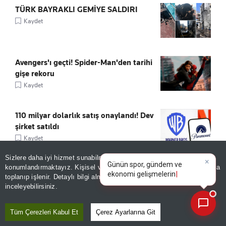
TÜRK BAYRAKLI GEMİYE SALDIRI
Kaydet
Avengers'ı geçti! Spider-Man'den tarihi
gişe rekoru
Kaydet
110 milyar dolarlık satış onaylandı! Dev
şirket satıldı
Kaydet
×
Günün spor, gündem ve
Sizlere daha iyi hizmet sunabilmek adına sitemizde
çerez
ekonomi gelişmelerini analiz
konumlandırmaktayız. Kişisel verileriniz, KVKK ve GDPR kapsamında
13 ülkeye sızan casus yazılım dünyayı
edin!
|
toplanıp işlenir. Detaylı bilgi almak için
Aydınlatma Metnimizi
alarma geçirdi! Telefonları beyin gibi
📰
Son 30 güne ait haberleri, spor gelişmelerini veya yazar yazılarını sorgulayabilirsiniz.
inceleyebilirsiniz.
yönetiyor, tek tıkla her şeyi siliyor
Kaydet
Tüm Çerezleri Kabul Et
Çerez Ayarlarına Git