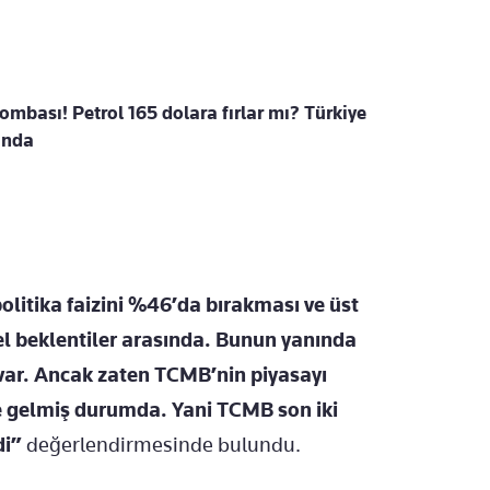
ombası! Petrol 165 dolara fırlar mı? Türkiye
şında
litika faizini %46’da bırakması ve üst
 beklentiler arasında. Bunun yanında
e var. Ancak zaten TCMB’nin piyasayı
e gelmiş durumda. Yani TCMB son iki
di”
değerlendirmesinde bulundu.