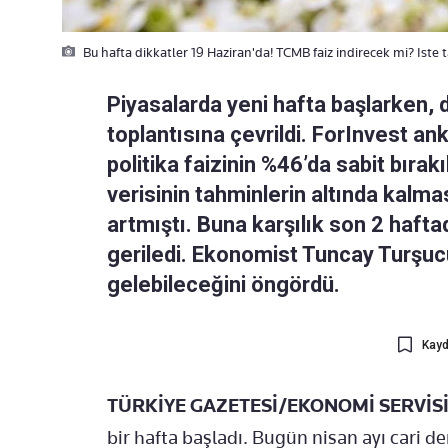
Bu hafta dikkatler 19 Haziran'da! TCMB faiz indirecek mi? Iste 
Piyasalarda yeni hafta başlarken, 
toplantısına çevrildi. ForInvest an
politika faizinin %46’da sabit bıra
verisinin tahminlerin altında kalmas
artmıştı. Buna karşılık son 2 haft
geriledi. Ekonomist Tuncay Turşuc
gelebileceğini öngördü.
Kayd
TÜRKİYE GAZETESİ/EKONOMİ SERVİSİ
bir hafta başladı. Bugün nisan ayı cari de