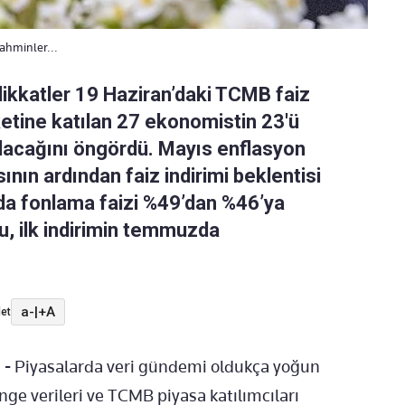
tahminler...
dikkatler 19 Haziran’daki TCMB faiz
ketine katılan 27 ekonomistin 23'ü
kılacağını öngördü. Mayıs enflasyon
ının ardından faiz indirimi beklentisi
ada fonlama faizi %49’dan %46’ya
u, ilk indirimin temmuzda
a-
|
+A
et
 -
Piyasalarda veri gündemi oldukça yoğun
nge verileri ve TCMB piyasa katılımcıları