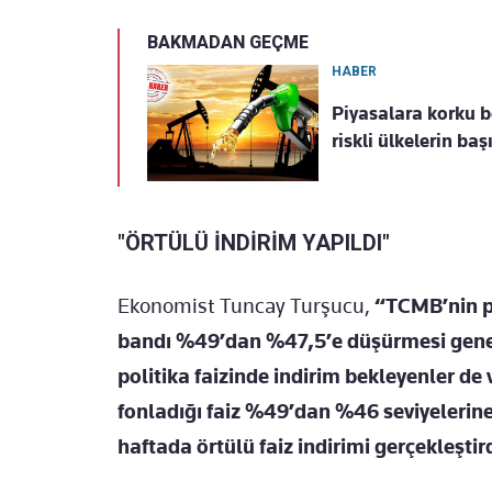
BAKMADAN GEÇME
HABER
Piyasalara korku b
riskli ülkelerin ba
"ÖRTÜLÜ İNDİRİM YAPILDI"
Ekonomist Tuncay Turşucu,
“TCMB’nin po
bandı %49’dan %47,5’e düşürmesi genel
politika faizinde indirim bekleyenler d
fonladığı faiz %49’dan %46 seviyelerin
haftada örtülü faiz indirimi gerçekleştir