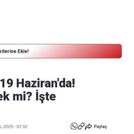
Haber Verin
Editör masamıza bilgi ve materyal göndermek için
tıklayın
ilerine Ekle!
 19 Haziran'da!
ek mi? İşte
n, 2025 - 07:32
Paylaş