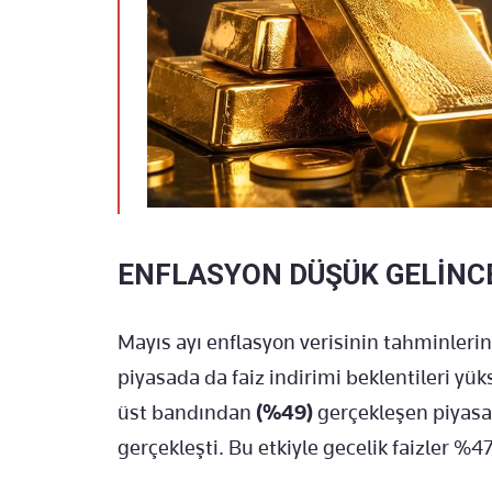
ENFLASYON DÜŞÜK GELİNCE
Mayıs ayı enflasyon verisinin tahminleri
piyasada da faiz indirimi beklentileri yük
üst bandından
(%49)
gerçekleşen piyasa
gerçekleşti. Bu etkiyle gecelik faizler %47,