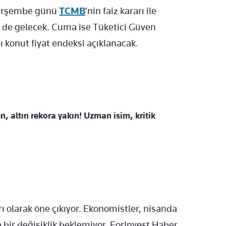
 Perşembe günü
TCMB
’nin faiz kararı ile
eri de gelecek. Cuma ise Tüketici Güven
ı konut fiyat endeksi açıklanacak.
n, altın rekora yakın! Uzman isim, kritik
ı olarak öne çıkıyor. Ekonomistler, nisanda
 bir değişiklik beklemiyor. ForInvest Haber