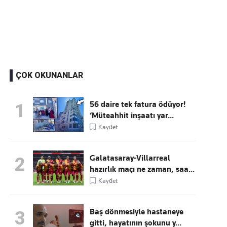
Kaçırmayın
Ücretsiz üye olun, gündemi şekillendiren gelişmeleri önce siz duyun
ÇOK OKUNANLAR
56 daire tek fatura ödüyor!
1
‘Müteahhit inşaatı yar...
Kaydet
Galatasaray-Villarreal
2
hazırlık maçı ne zaman, saa...
Kaydet
Baş dönmesiyle hastaneye
3
gitti, hayatının şokunu y...