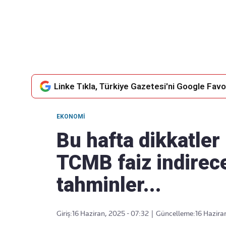
Takip Edin
Favori mecralarınızda haber akışımıza ulaşın
Linke Tıkla, Türkiye Gazetesi'ni Google Favor
EKONOMI
Bu hafta dikkatler
TCMB faiz indirec
tahminler...
Giriş:
16 Haziran, 2025 - 07:32
|
Güncelleme:
16 Hazira