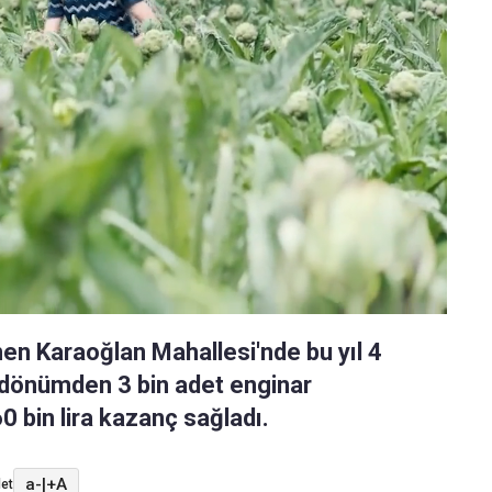
nen Karaoğlan Mahallesi'nde bu yıl 4
1 dönümden 3 bin adet enginar
0 bin lira kazanç sağladı.
a-
|
+A
et