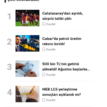
Galatasaray'dan ayrıldı,
1
sürpriz talibi çıktı
Kaçırmayın
Kaydet
Ücretsiz üye olun, gündemi
şekillendiren gelişmeleri önce siz duyun
Gabar'da petrol üretim
2
rekoru kırıldı!
Kaydet
500 bin TL'nin getirisi
3
yükseldi! Ağustos başlarke...
Kaydet
MEB LGS yerleştirme
4
sonuçları açıklandı mı?
Kaydet