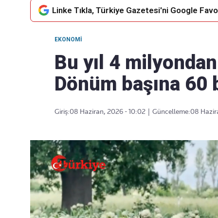
Linke Tıkla, Türkiye Gazetesi'ni Google Favor
EKONOMI
Takip Edin
Favori mecralarınızda haber
Bu yıl 4 milyondan 
akışımıza ulaşın
Dönüm başına 60 bi
Giriş:
08 Haziran, 2026 - 10:02
|
Güncelleme:
08 Hazira