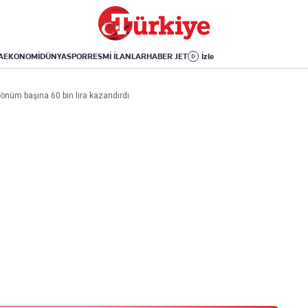
Dünya
Yaşam
Kültür-Sanat
Orta Doğu
Sağlık
Sinema
Avrupa
Hava Durumu
Arkeoloji
A
EKONOMİ
DÜNYA
SPOR
RESMİ İLANLAR
HABER JET
İzle
Amerika
Yemek
Kitap
Afrika
Seyahat
Tarih
 Dönüm başına 60 bin lira kazandırdı
İsrail-Gazze
Aktüel
Uygulamalar