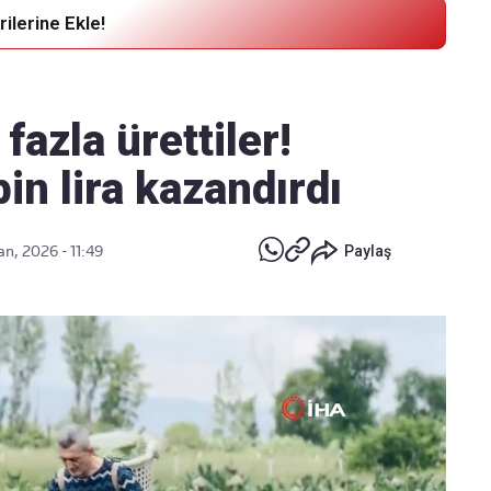
ilerine Ekle!
Haber Verin
Editör masamıza bilgi ve materyal
fazla ürettiler!
göndermek için
tıklayın
n lira kazandırdı
n, 2026 - 11:49
Paylaş