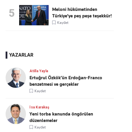
Meloni hükümetinden
5
Türkiye'ye peş peşe teşekkür!
Kaydet
YAZARLAR
Atilla Yayla
Ertuğrul Özkök’ün Erdoğan-Franco
benzetmesi ve gerçekler
Kaydet
İsa Karakaş
Yeni torba kanunda öngörülen
düzenlemeler
Kaydet