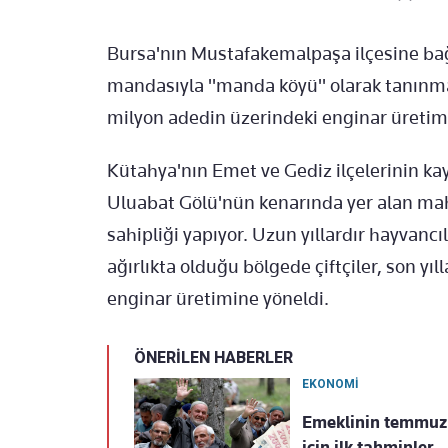
Bursa'nın Mustafakemalpaşa ilçesine bağ
mandasıyla "manda köyü" olarak tanınması
milyon adedin üzerindeki enginar üretimi
Kütahya'nın Emet ve Gediz ilçelerinin ka
Uluabat Gölü'nün kenarında yer alan maha
sahipliği yapıyor. Uzun yıllardır hayvancı
ağırlıkta olduğu bölgede çiftçiler, son yıll
enginar üretimine yöneldi.
ÖNERİLEN HABERLER
EKONOMİ
Emeklinin temmuz z
için ilk tahminler