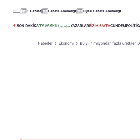
Gündem
Ekonomi
Spor
E-Gazete
Gazete Aboneliği
Dijital Gazete Aboneliği
Politika
Borsa
Futbol
Eğitim
Altın
Puan Durumu
SON DAKİKA
YAZARLAR
BİZİM SAYFA
GÜNDEM
POLİTİK
Döviz
Fikstür
Hisse Senedi
Şampiyonlar Ligi
Haberler
Ekonomi
Bu yıl 4 milyondan fazla ürettiler!
Kripto Para
Avrupa Ligi
Emlak
Basketbol
T-Otomobil
Turizm
Yazarlar
Diğer Kategoriler
Kurumsal
Bugünün Yazarları
Magazin
Hakkımızda
Tüm Yazarlar
Teknoloji
İletişim
Resmî Ilanlar
Künye
Haberler
Gazete Aboneliği
Foto Haber
Danışma Telefonları
Video Galeri
Yasal
Reklam Ver