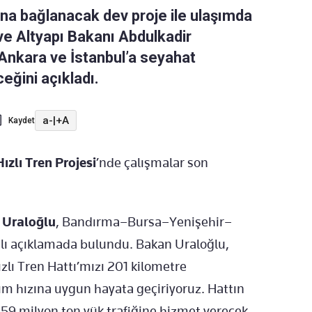
ına bağlanacak dev proje ile ulaşımda
 ve Altyapı Bakanı Abdulkadir
Ankara ve İstanbul’a seyahat
eğini açıkladı.
a-
|
+A
Kaydet
lı Tren Projesi
’nde çalışmalar son
 Uraloğlu
, Bandırma–Bursa–Yenişehir–
zılı açıklamada bulundu. Bakan Uraloğlu,
ı Tren Hattı’mızı 201 kilometre
m hızına uygun hayata geçiriyoruz. Hattın
 59 milyon ton yük trafiğine hizmet verecek