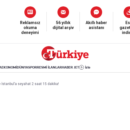
Dünya
Yaşam
Kültür-Sanat
Orta Doğu
Sağlık
Sinema
Avrupa
Hava Durumu
Arkeoloji
Reklamsız
56 yıllık
Akıllı haber
Es
okuma
dijital arşiv
asistanı
gazet
Amerika
Yemek
Kitap
deneyimi
ind
Afrika
Seyahat
Tarih
İsrail-Gazze
Aktüel
A
EKONOMİ
DÜNYA
SPOR
RESMİ İLANLAR
HABER JET
İzle
Uygulamalar
İstanbul’a seyahat 2 saat 15 dakika!