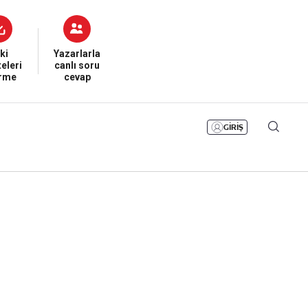
Bizim Sayfa
Namaz Vakitleri
Sesli Yayınlar
ki
Yazarlarla
eleri
canlı soru
irme
cevap
GİRİŞ