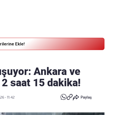
Haber Verin
Editör masamıza bilgi ve materyal
göndermek için
tıklayın
ilerine Ekle!
şuyor: Ankara ve
 2 saat 15 dakika!
26 - 11:42
Paylaş