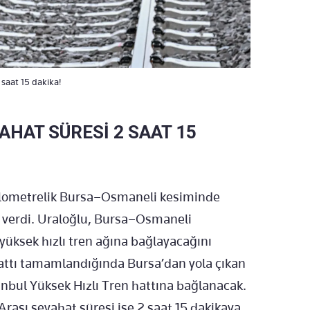
saat 15 dakika!
HAT SÜRESİ 2 SAAT 15
kilometrelik Bursa–Osmaneli kesiminde
 verdi. Uraloğlu, Bursa–Osmaneli
yüksek hızlı tren ağına bağlayacağını
Hattı tamamlandığında Bursa’dan yola çıkan
nbul Yüksek Hızlı Tren hattına bağlanacak.
rası seyahat süresi ise 2 saat 15 dakikaya