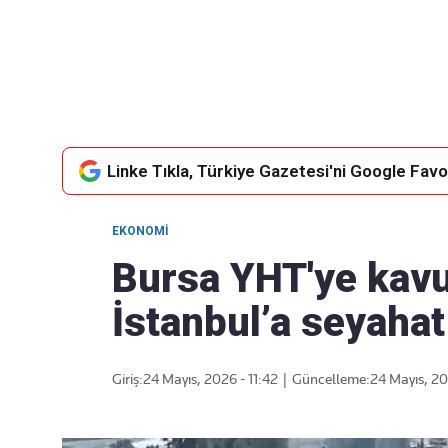
Takip Edin
Favori mecralarınızda haber
akışımıza ulaşın
Linke Tıkla, Türkiye Gazetesi'ni Google Favor
EKONOMI
Bursa YHT'ye kavu
İstanbul’a seyahat
Giriş:
24 Mayıs, 2026 - 11:42
|
Güncelleme:
24 Mayıs, 20