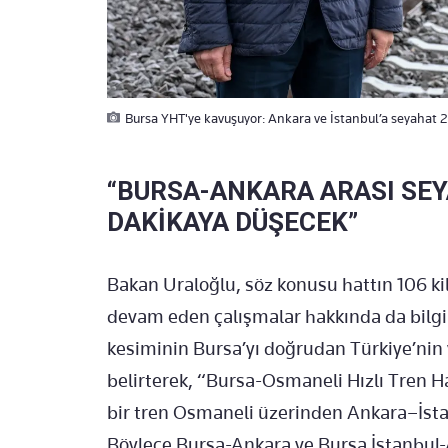
Bursa YHT'ye kavuşuyor: Ankara ve İstanbul’a seyahat 2 
“BURSA-ANKARA ARASI SEYA
DAKİKAYA DÜŞECEK”
Bakan Uraloğlu, söz konusu hattın 106 
devam eden çalışmalar hakkında da bilgi
kesiminin Bursa’yı doğrudan Türkiye’nin 
belirterek, “Bursa-Osmaneli Hızlı Tren 
bir tren Osmaneli üzerinden Ankara–İsta
Böylece Bursa-Ankara ve Bursa İstanbul-A