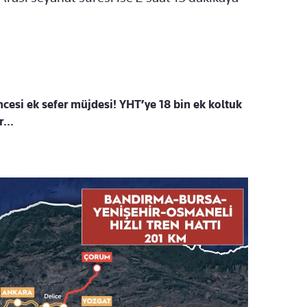
esi ek sefer müjdesi! YHT’ye 18 bin ek koltuk
er…