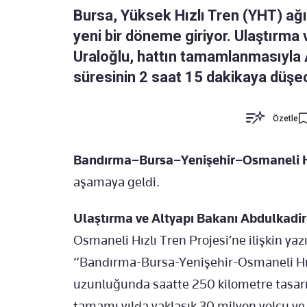
Bursa, Yüksek Hızlı Tren (YHT) ağ
yeni bir döneme giriyor. Ulaştırma
Uraloğlu, hattın tamamlanmasıyla 
süresinin 2 saat 15 dakikaya düşec
Özetle
Bandırma–Bursa–Yenişehir–Osmaneli Hız
aşamaya geldi.
Ulaştırma ve Altyapı Bakanı Abdulkadir
Osmaneli Hızlı Tren Projesi’ne ilişkin ya
“Bandırma-Bursa-Yenişehir-Osmaneli Hızl
uzunluğunda saatte 250 kilometre tasarı
tamamı yılda yaklaşık 30 milyon yolcu ve