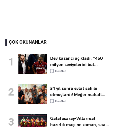
Kaçırmayın
Ücretsiz üye olun, gündemi
şekillendiren gelişmeleri önce siz duyun
ÇOK OKUNANLAR
Dev kazancı açıkladı: "450
1
milyon seviyelerini bul...
Kaydet
34 yıl sonra evlat sahibi
2
olmuşlardı! Meğer mahall...
Kaydet
Galatasaray-Villarreal
3
hazırlık maçı ne zaman, saa...