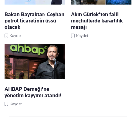
Bakan Bayraktar: Ceyhan
Akın Gürlek’ten faili
petrol ticaretinin üssü
meçhullerde kararlılık
olacak
mesajı
Kaydet
Kaydet
AHBAP Derneği'ne
yönetim kayyımı atandı!
Kaydet