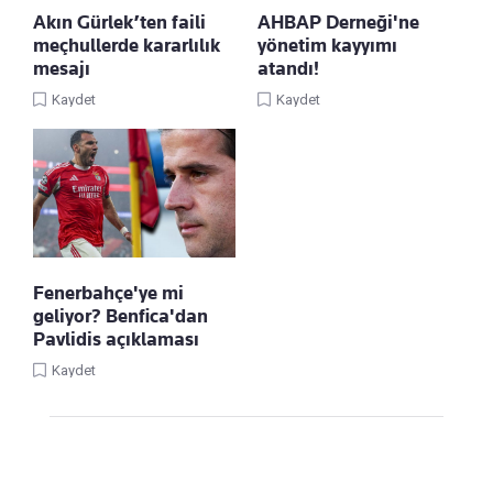
Akın Gürlek’ten faili
AHBAP Derneği'ne
meçhullerde kararlılık
yönetim kayyımı
mesajı
atandı!
Kaydet
Kaydet
Fenerbahçe'ye mi
geliyor? Benfica'dan
Pavlidis açıklaması
Kaydet