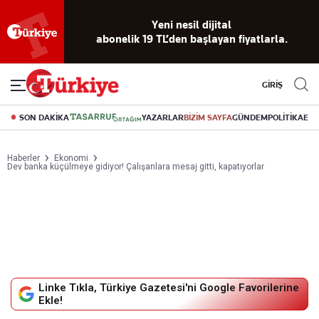
Yeni nesil dijital
abonelik 19 TL’den başlayan fiyatlarla.
GİRİŞ
SON DAKİKA
YAZARLAR
BİZİM SAYFA
GÜNDEM
POLİTİKA
EK
Haberler
Ekonomi
Dev banka küçülmeye gidiyor! Çalışanlara mesaj gitti, kapatıyorlar
Linke Tıkla, Türkiye Gazetesi'ni Google Favorilerine
Ekle!