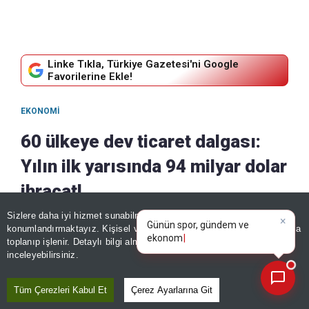
Linke Tıkla, Türkiye Gazetesi'ni Google
Favorilerine Ekle!
EKONOMI
60 ülkeye dev ticaret dalgası:
Yılın ilk yarısında 94 milyar dolar
ihracat!
×
Günün spor, gündem ve
Sizlere daha iyi hizmet sunabilmek adına sitemizde
çerez
07 Ağustos, 2026 - 11:29
|
07 Ağustos, 2026 - 11:29
ekonomi gelişmelerini analiz
konumlandırmaktayız. Kişisel verileriniz, KVKK ve GDPR kapsamında
Paylaş
edin!
|
toplanıp işlenir. Detaylı bilgi almak için
Aydınlatma Metnimizi
📰
Son 30 güne ait haberleri, spor gelişmelerini veya yazar yazılarını sorgulayabilirsiniz.
inceleyebilirsiniz.
Tüm Çerezleri Kabul Et
Çerez Ayarlarına Git