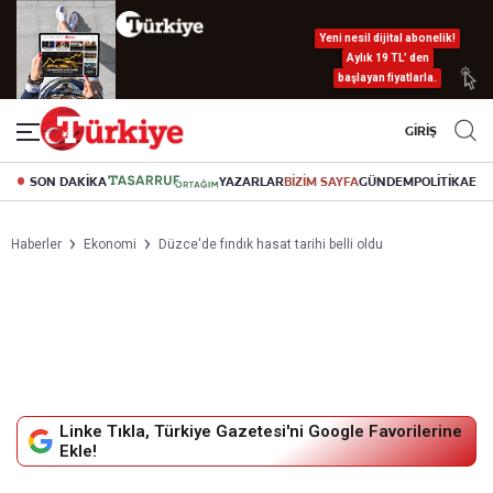
Yeni nesil dijital abonelik!
Aylık 19 TL’ den
başlayan fiyatlarla.
GİRİŞ
SON DAKİKA
YAZARLAR
BİZİM SAYFA
GÜNDEM
POLİTİKA
EK
Haberler
Ekonomi
Düzce'de fındık hasat tarihi belli oldu
Linke Tıkla, Türkiye Gazetesi'ni Google Favorilerine
Ekle!