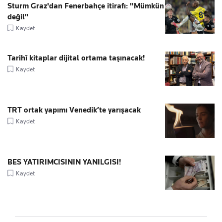
Sturm Graz'dan Fenerbahçe itirafı: "Mümkün
değil"
Kaydet
Tarihî kitaplar dijital ortama taşınacak!
Kaydet
TRT ortak yapımı Venedik’te yarışacak
Kaydet
BES YATIRIMCISININ YANILGISI!
Kaydet