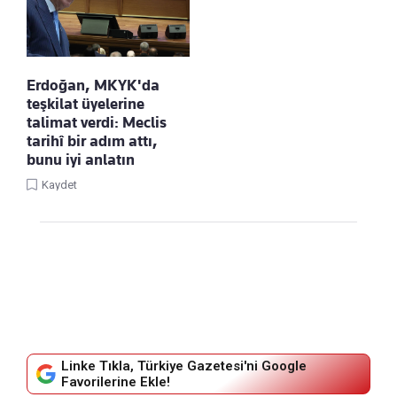
Erdoğan, MKYK'da
teşkilat üyelerine
talimat verdi: Meclis
tarihî bir adım attı,
bunu iyi anlatın
Kaydet
Linke Tıkla, Türkiye Gazetesi'ni Google
Favorilerine Ekle!