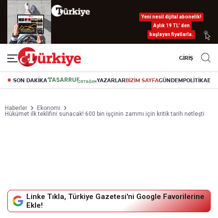
Yeni nesil dijital abonelik!
Aylık 19 TL’ den
başlayan fiyatlarla.
GİRİŞ
SON DAKİKA
YAZARLAR
BİZİM SAYFA
GÜNDEM
POLİTİKA
EK
Haberler
Ekonomi
Hükümet ilk teklifini sunacak! 600 bin işçinin zammı için kritik tarih netleşti
Linke Tıkla, Türkiye Gazetesi'ni Google Favorilerine
Ekle!