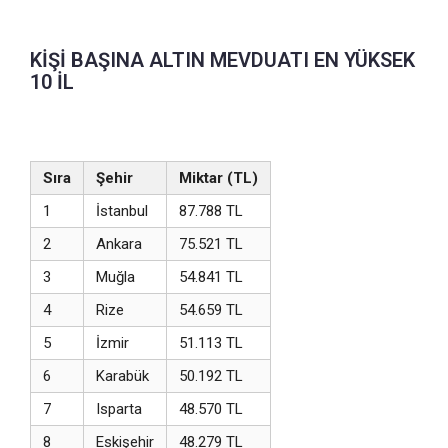
KİŞİ BAŞINA ALTIN MEVDUATI EN YÜKSEK
10 İL
Sıra
Şehir
Miktar (TL)
1
İstanbul
87.788 TL
2
Ankara
75.521 TL
3
Muğla
54.841 TL
4
Rize
54.659 TL
5
İzmir
51.113 TL
6
Karabük
50.192 TL
7
Isparta
48.570 TL
8
Eskişehir
48.279 TL