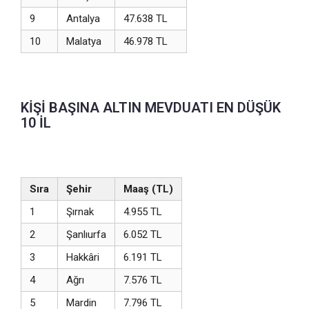
9
Antalya
47.638 TL
10
Malatya
46.978 TL
KİŞİ BAŞINA ALTIN MEVDUATI EN DÜŞÜK
10 İL
Sıra
Şehir
Maaş (TL)
1
Şırnak
4.955 TL
2
Şanlıurfa
6.052 TL
3
Hakkâri
6.191 TL
4
Ağrı
7.576 TL
5
Mardin
7.796 TL