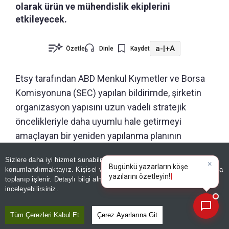
olarak ürün ve mühendislik ekiplerini
etkileyecek.
a-
|
+A
Özetle
Dinle
Kaydet
Etsy tarafından ABD Menkul Kıymetler ve Borsa
Komisyonuna (SEC) yapılan bildirimde, şirketin
organizasyon yapısını uzun vadeli stratejik
öncelikleriyle daha uyumlu hale getirmeyi
amaçlayan bir yeniden yapılanma planının
onaylandığı aktarıldı.
Sizlere daha iyi hizmet sunabilmek adına sitemizde
çerez
×
Bugünkü yazarların köşe
konumlandırmaktayız. Kişisel verileriniz, KVKK ve GDPR kapsamında
Koordinasyonu artırmak ve karar alma süreçlerini
yazılarını özetleyin!
|
toplanıp işlenir. Detaylı bilgi almak için
Aydınlatma Metnimizi
📰
Son 30 güne ait haberleri, spor gelişmelerini veya yazar yazılarını sorgulayabilirsiniz.
hızlandırmak amacıyla şirket yapısının
inceleyebilirsiniz.
sadeleştirilmesinin öngörüldüğü vurgulanan
Tüm Çerezleri Kabul Et
Çerez Ayarlarına Git
bildirimde, bu kapsamda iş gücünün yaklaşık