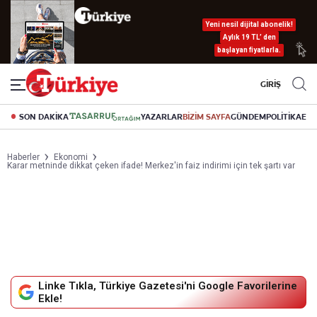
Yeni nesil dijital abonelik!
Aylık 19 TL’ den
başlayan fiyatlarla.
GİRİŞ
SON DAKİKA
YAZARLAR
BİZİM SAYFA
GÜNDEM
POLİTİKA
EK
Haberler
Ekonomi
Karar metninde dikkat çeken ifade! Merkez'in faiz indirimi için tek şartı var
Linke Tıkla, Türkiye Gazetesi'ni Google Favorilerine
Ekle!