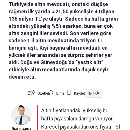
Türkiye’de altın mevduatı, onstaki düşüşe
rağmen ilk yarıda %21,50 yükselişle 4 trilyon
136 milyar TL’ye ulaştı. Sadece bu hafta gram
altındaki yükseliş %5’i aşarken, buna en çok
altın zengini iller sevindi. Son verilere göre
sadece 1 il altın mevduatında trilyon TL
barajını aştı. Kişi başına altın mevduatı en
yüksek iller arasında ise sürpriz şehirler yer
aldı. Doğu ve Güneydoğu’da “yastık altı”
etkisiyle altın mevduatlarında düşük seyir
devam etti.
a-
|
+A
Özetle
Dinle
Kaydet
Altın fiyatlarındaki yükseliş bu
hafta piyasalara damga vuruyor.
Küresel piyasalardan ons fiyatı TSİ
ÖMER FARUK