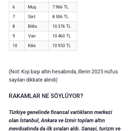
6
Muş
7.966 TL
7
Siirt
8.506 TL
8
Bitlis
10.376 TL
9
Van
10.460 TL
10
Kilis
10.953 TL
(Not: Kişi başı altın hesabında, illerin 2025 nüfus
sayıları dikkate alındı)
RAKAMLAR NE SÖYLÜYOR?
Türkiye genelinde finansal varlıkların merkezi
olan İstanbul, Ankara ve İzmir toplam altın
mevduatında da ilk sıraları aldı. Sanayi, turizm ve