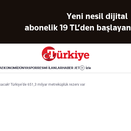
Dünya
Yaşam
Kültür-Sanat
Yeni nesil dijital
Orta Doğu
Sağlık
Sinema
Avrupa
Hava Durumu
Arkeoloji
abonelik 19 TL’den başlayan 
Amerika
Yemek
Kitap
Afrika
Seyahat
Tarih
İsrail-Gazze
Aktüel
A
EKONOMİ
DÜNYA
SPOR
RESMİ İLANLAR
HABER JET
İzle
Uygulamalar
kacak! Türkiye’de 651,3 milyar metreküplük rezerv var
rı