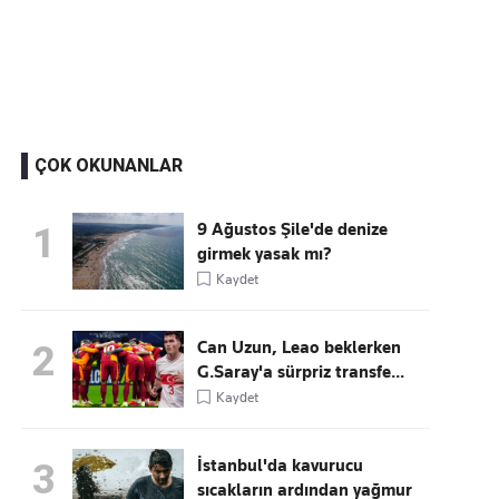
Kaçırmayın
Ücretsiz üye olun, gündemi şekillendiren gelişmeleri önce siz duyun
ÇOK OKUNANLAR
9 Ağustos Şile'de denize
1
girmek yasak mı?
Kaydet
Can Uzun, Leao beklerken
2
G.Saray'a sürpriz transfe...
Kaydet
İstanbul'da kavurucu
3
sıcakların ardından yağmur