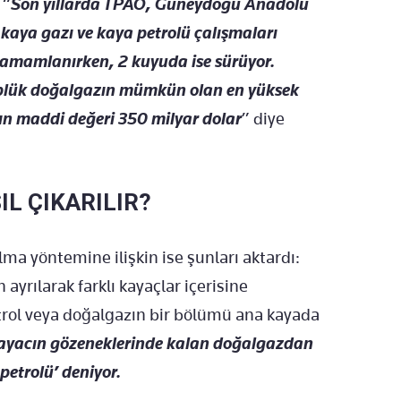
 “
Son yıllarda TPAO, Güneydoğu Anadolu
kaya gazı ve kaya petrolü çalışmaları
tamamlanırken, 2 kuyuda ise sürüyor.
üplük doğalgazın mümkün olan en yüksek
n maddi değeri 350 milyar dolar
” diye
IL ÇIKARILIR?
lma yöntemine ilişkin ise şunları aktardı:
ayrılarak farklı kayaçlar içerisine
etrol veya doğalgazın bir bölümü ana kayada
kayacın gözeneklerinde kalan doğalgazdan
petrolü’ deniyor.