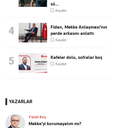
sü...
Kaydet
Fidan, Mekke Anlaşması'nın
4
perde arkasını anlattı
Kaydet
Kafeler dolu, sofralar boş
5
Kaydet
YAZARLAR
Yücel Koç
Mekke’yi korumayalım mı?