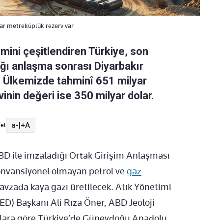
yar metreküplük rezerv var
imini çeşitlendiren Türkiye, son
ığı anlaşma sonrası Diyarbakır
 Ülkemizde tahminî 651 milyar
nin değeri ise 350 milyar dolar.
a-
|
+A
et
BD ile imzaladığı Ortak Girişim Anlaşması
onvansiyonel olmayan petrol ve
gaz
avzada kaya gazı üretilecek. Atık Yönetimi
YED) Başkanı Ali Rıza Öner, ABD Jeoloji
alara göre Türkiye’de Güneydoğu Anadolu