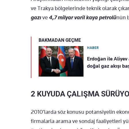
ve Trakya bölgelerinde teknik olarak çıkar
gazı
ve
4,7 milyar varil kaya petrolü
nün 
BAKMADAN GEÇME
HABER
Erdoğan ile Aliyev 
doğal gaz akışı baş
2 KUYUDA ÇALIŞMA SÜRÜY
2010’larda söz konusu potansiyelin ekono
firmalarla arama ve sondaj faaliyetleri 