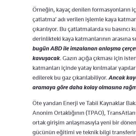
Örneğin, kayaç denilen formasyonların içi
çatlatma’ adı verilen işlemle kaya katmanl
çıkarılıyor. Bu çatlatmalarda su basıncı k
derinlikteki kaya katmanlarının arasına 
bugün ABD ile imzalanan anlaşma çerçeve
kavuşacak
. Gazın açığa çıkması için iste
katmanları içinde yatay kırılmalar yapıla
edilerek bu gaz çıkarılabiliyor.
Ancak kaya
aramaya göre daha kolay olmasına rağm
Öte yandan Enerji ve Tabii Kaynaklar Baka
Anonim Ortaklığının (TPAO), TransAtlant
ortak girişim anlaşmasıyla yeni bir dönem 
gücünün eğitimi ve teknik bilgi transferi