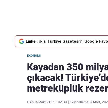
Takip Edin
Favori mecralarınızda haber akışımıza ulaşın
Linke Tıkla, Türkiye Gazetesi'ni Google Favor
EKONOMI
Kayadan 350 milyar
çıkacak! Türkiye’d
metreküplük rezer
Giriş:
14 Mart, 2025 - 02:30
|
Güncelleme:
14 Mart, 202