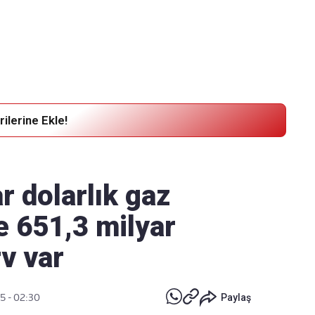
Haber Verin
Editör masamıza bilgi ve materyal göndermek için
tıklayın
ilerine Ekle!
 dolarlık gaz
e 651,3 milyar
v var
5 - 02:30
Paylaş