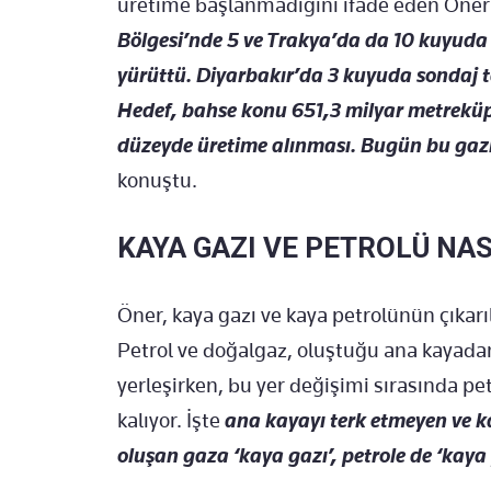
üretime başlanmadığını ifade eden Öner
Bölgesi’nde 5 ve Trakya’da da 10 kuyuda 
yürüttü. Diyarbakır’da 3 kuyuda sondaj 
Hedef, bahse konu 651,3 milyar metrek
düzeyde üretime alınması. Bugün bu gazı
konuştu.
KAYA GAZI VE PETROLÜ NAS
Öner, kaya gazı ve kaya petrolünün çıkarı
Petrol ve doğalgaz, oluştuğu ana kayadan 
yerleşirken, bu yer değişimi sırasında p
kalıyor. İşte
ana kayayı terk etmeyen ve 
oluşan gaza ‘kaya gazı’, petrole de ‘kaya 