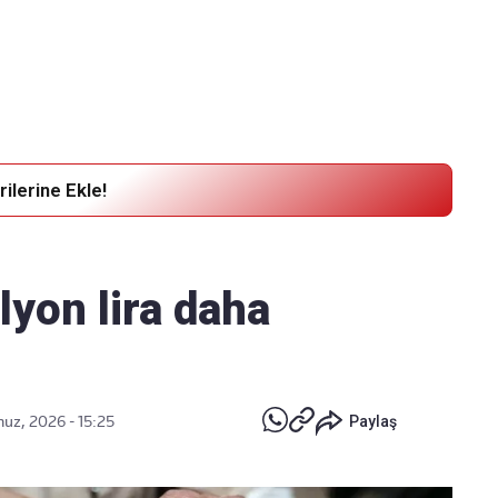
Haber Verin
Editör masamıza bilgi ve materyal göndermek için
tıklayın
ilerine Ekle!
lyon lira daha
z, 2026 - 15:25
Paylaş