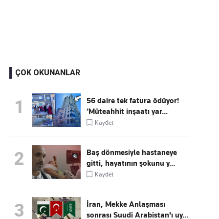
Kaçırmayın
Ücretsiz üye olun, gündemi şekillendiren gelişmeleri önce siz duyun
ÇOK OKUNANLAR
56 daire tek fatura ödüyor!
1
‘Müteahhit inşaatı yar...
Kaydet
Baş dönmesiyle hastaneye
2
gitti, hayatının şokunu y...
Kaydet
İran, Mekke Anlaşması
3
sonrası Suudi Arabistan'ı uy...