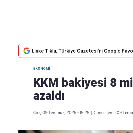
Takip Edin
Favori mecralarınızda haber akışımıza ulaşın
Linke Tıkla, Türkiye Gazetesi'ni Google Favor
EKONOMI
KKM bakiyesi 8 mi
azaldı
Giriş:
09 Temmuz, 2026 - 15:25
|
Güncelleme:
09 Temmu