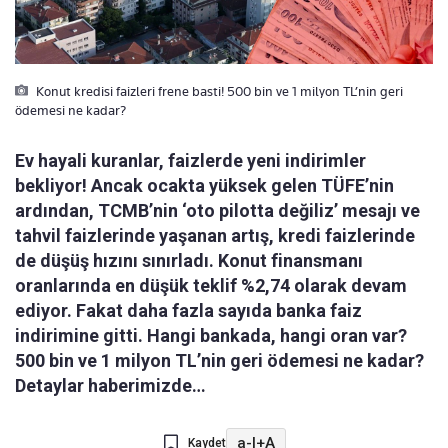
Konut kredisi faizleri frene basti! 500 bin ve 1 milyon TL’nin geri
ödemesi ne kadar?
Ev hayali kuranlar, faizlerde yeni indirimler
bekliyor! Ancak ocakta yüksek gelen TÜFE’nin
ardından, TCMB’nin ‘oto pilotta değiliz’ mesajı ve
tahvil faizlerinde yaşanan artış, kredi faizlerinde
de düşüş hızını sınırladı. Konut finansmanı
oranlarında en düşük teklif %2,74 olarak devam
ediyor. Fakat daha fazla sayıda banka faiz
indirimine gitti. Hangi bankada, hangi oran var?
500 bin ve 1 milyon TL’nin geri ödemesi ne kadar?
Detaylar haberimizde…
a-
|
+A
Kaydet