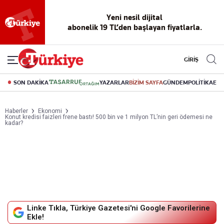
Yeni nesil dijital
abonelik 19 TL’den başlayan fiyatlarla.
GİRİŞ
SON DAKİKA
YAZARLAR
BİZİM SAYFA
GÜNDEM
POLİTİKA
EK
Haberler
Ekonomi
Konut kredisi faizleri frene bastı! 500 bin ve 1 milyon TL’nin geri ödemesi ne
kadar?
Linke Tıkla, Türkiye Gazetesi'ni Google Favorilerine
Ekle!