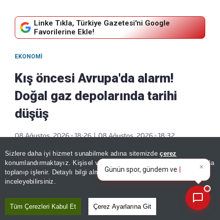
Linke Tıkla, Türkiye Gazetesi'ni Google
Favorilerine Ekle!
EKONOMI
Kış öncesi Avrupa'da alarm!
Doğal gaz depolarında tarihi
düşüş
08 Ağustos, 2026 - 18:26
|
08 Ağustos, 2026 - 18:32
Paylaş
×
Günün spor, gündem ve
Sizlere daha iyi hizmet sunabilmek adına sitemizde
çerez
ekonomi gelişmelerini analiz
konumlandırmaktayız. Kişisel verileriniz, KVKK ve GDPR kapsamında
edin!
|
toplanıp işlenir. Detaylı bilgi almak için
Aydınlatma Metnimizi
📰
Son 30 güne ait haberleri, spor gelişmelerini veya yazar yazılarını sorgulayabilirsiniz.
inceleyebilirsiniz.
Tüm Çerezleri Kabul Et
Çerez Ayarlarına Git