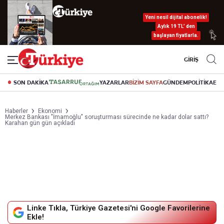
Yeni nesil dijital abonelik!
Aylık 19 TL’ den
başlayan fiyatlarla.
GİRİŞ
SON DAKİKA
YAZARLAR
BİZİM SAYFA
GÜNDEM
POLİTİKA
EK
Haberler
Ekonomi
Merkez Bankası "İmamoğlu" soruşturması sürecinde ne kadar dolar sattı?
Karahan gün gün açıkladı
Linke Tıkla, Türkiye Gazetesi'ni Google Favorilerine
Ekle!