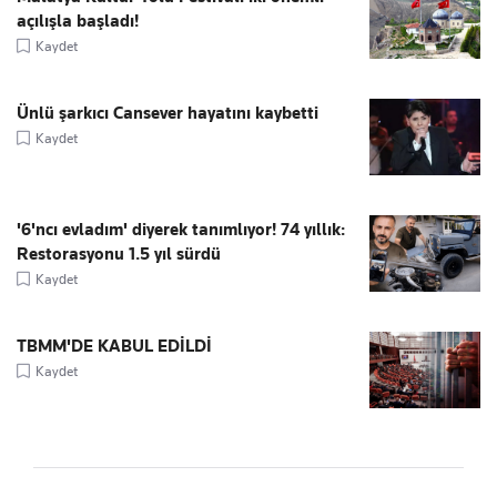
açılışla başladı!
Kaydet
Ünlü şarkıcı Cansever hayatını kaybetti
Kaydet
'6'ncı evladım' diyerek tanımlıyor! 74 yıllık:
Restorasyonu 1.5 yıl sürdü
Kaydet
TBMM'DE KABUL EDİLDİ
Kaydet