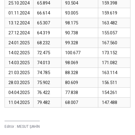
25.10.2024
65.894
93.504
159.398
01.11.2024
66.614
93.005
159.619
13.12.2024
65.307
98.175
163.482
27.12.2024
64.319
90.738
155.057
24.01.2025
68.232
99.328
167.560
14.02.2025
72.475
100.677
173.152
14.03.2025
74.013
98.069
171.082
21.03.2025
74.785
88.328
163.114
28.03.2025
75.902
80.609
156.511
04.04.2025
76.422
77.838
154.261
11.04.2025
79.482
68.007
147.488
Editör :
MESUT ŞAHİN