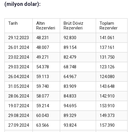
(milyon dolar):
Tarih
Altın
Brüt Döviz
Toplam
Rezervleri
Rezervleri
Rezervler
29.12.2023
48.231
92.830
141.061
26.01.2024
48.007
89.154
137.161
23.02.2024
49.271
82.479
131.750
29.03.2024
54.378
68.748
123.126
26.04.2024
59.113
64.967
124.080
31.05.2024
59.740
83.909
143.648
28.06.2024
58.077
84.833
142.910
19.07.2024
59.214
94.695
153.910
29.08.2024
60.043
89.329
149.373
27.09.2024
63.566
93.824
157.390