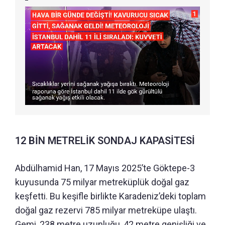
12 BİN METRELİK SONDAJ KAPASİTESİ
Abdülhamid Han, 17 Mayıs 2025’te Göktepe-3
kuyusunda 75 milyar metreküplük doğal gaz
keşfetti. Bu keşifle birlikte Karadeniz’deki toplam
doğal gaz rezervi 785 milyar metreküpe ulaştı.
Gemi, 238 metre uzunluğu, 42 metre genişliği ve