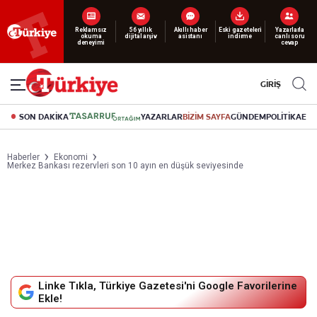
Yeni nesil dijital
abonelik 19 TL’den başlayan fiyatlarla.
GİRİŞ
SON DAKİKA
YAZARLAR
BİZİM SAYFA
GÜNDEM
POLİTİKA
EK
Haberler
Ekonomi
Merkez Bankası rezervleri son 10 ayın en düşük seviyesinde
Linke Tıkla, Türkiye Gazetesi'ni Google Favorilerine
Ekle!