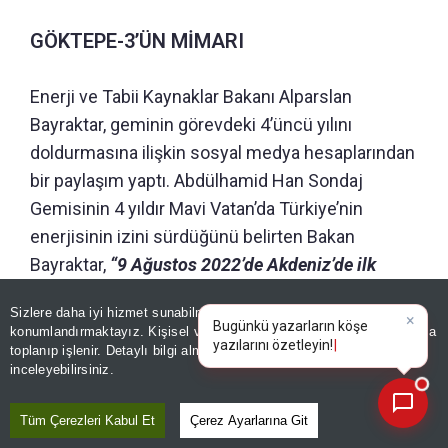
GÖKTEPE-3’ÜN MİMARI
Enerji ve Tabii Kaynaklar Bakanı Alparslan
Bayraktar, geminin görevdeki 4’üncü yılını
doldurmasına ilişkin sosyal medya hesaplarından
bir paylaşım yaptı. Abdülhamid Han Sondaj
Gemisinin 4 yıldır Mavi Vatan’da Türkiye’nin
enerjisinin izini sürdüğünü belirten Bakan
Bayraktar,
“9 Ağustos 2022’de Akdeniz’de ilk
görevine başlayan Abdülhamid Han Sondaj
Sizlere daha iyi hizmet sunabilmek adına sitemizde
çerez
Gemimiz, bugün Karadeniz’de enerji bağımsızlığı
konumlandırmaktayız. Kişisel verileriniz, KVKK ve GDPR kapsamında
×
|
hedefimizin en önemli aktörlerinden biri olarak
toplanıp işlenir. Detaylı bilgi almak için
Aydınlatma Metnimizi
📰
Son 30 güne ait haberleri, spor gelişmelerini veya yazar yazılarını sorgulayabilirsiniz.
inceleyebilirsiniz.
çalışmalarını sürdürüyor. Akdeniz ve
Karadeniz’de bugüne kadar 20 kuyuda görev
Tüm Çerezleri Kabul Et
Çerez Ayarlarına Git
yapan Abdülhamid Han, Göktepe-3 kuyusunda