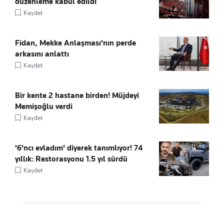
düzenleme kabul edildi
Kaydet
Fidan, Mekke Anlaşması'nın perde
arkasını anlattı
Kaydet
Bir kente 2 hastane birden! Müjdeyi
Memişoğlu verdi
Kaydet
'6'ncı evladım' diyerek tanımlıyor! 74
yıllık: Restorasyonu 1.5 yıl sürdü
Kaydet