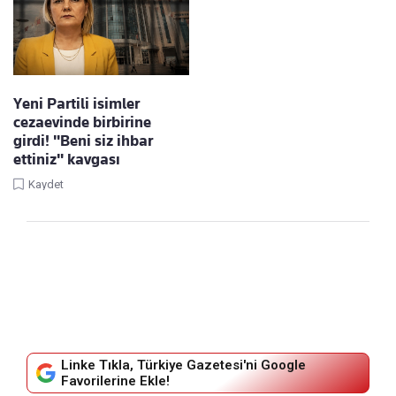
Yeni Partili isimler
cezaevinde birbirine
girdi! "Beni siz ihbar
ettiniz" kavgası
Kaydet
Linke Tıkla, Türkiye Gazetesi'ni Google
Favorilerine Ekle!