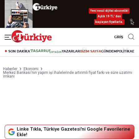
Yeni nesil dijital abonelik!
Aylık 19 TL’ den
başlayan fiyatlarla.
GİRİŞ
SON DAKİKA
YAZARLAR
BİZİM SAYFA
GÜNDEM
POLİTİKA
EK
Haberler
Ekonomi
Merkez Bankası'nın yapım işi ihalelerinde artırımlı fiyat farkı ve süre uzatımı
imkanı
Linke Tıkla, Türkiye Gazetesi'ni Google Favorilerine
Ekle!